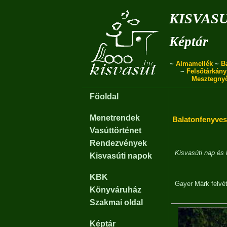
kisvas
Képtár
~
Almamellék
~
B
~
Felsőtárkány
Mesztegny
Főoldal
Menetrendek
Balatonfenyves
Vasúttörténet
Rendezvények
Kisvasúti nap és 
Kisvasúti napok
KBK
Gayer Márk
felvét
Könyváruház
Szakmai oldal
Képtár