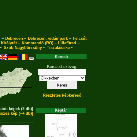
r
~
Debrecen
~
Debrecen, vidámpark
~
Felcsút
~
Királyrét
~
Kommandó (RO)
~
Lillafüred
~
~
Szob-Nagybörzsöny
~
Tiszakécske
~
Kereső
Keresett szöveg:
Részletes képkereső
atott képek (3 db)]
Képtár
sszes kép (+4 db)]