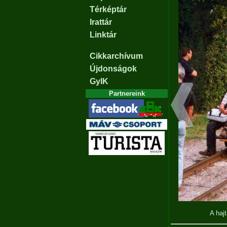
Térképtár
Irattár
Linktár
Cikkarchívum
Újdonságok
GyIK
Partnereink
A haj