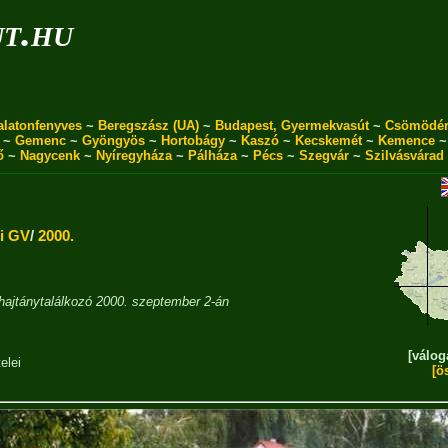
ut.hu
alatonfenyves
~
Beregszász (UA)
~
Budapest, Gyermekvasút
~
Csömödé
~
Gemenc
~
Gyöngyös
~
Hortobágy
~
Kaszó
~
Kecskemét
~
Kemence
ő
~
Nagycenk
~
Nyíregyháza
~
Pálháza
~
Pécs
~
Szegvár
~
Szilvásvárad
i GV
/
2000.
hajtánytalálkozó 2000. szeptember 2-án
[válog
elei
[ö