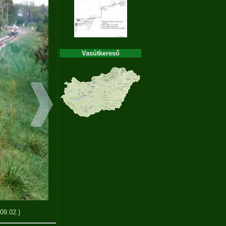
Vasútkereső
09.02.)