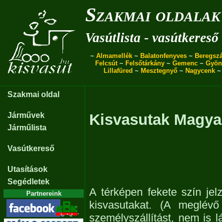
Szakmai oldalak
Vasútlista - vasútkereső
~
Almamellék
~
Balatonfenyves
~
Beregszá
Felcsút
~
Felsőtárkány
~
Gemenc
~
Gyön
Lillafüred
~
Mesztegnyő
~
Nagycenk
Szakmai oldal
Járművek
Kisvasutak Magya
Járműlista
Vasútkereső
Utasítások
Segédletek
A térképen fekete szín jel
Partnereink
kisvasutakat. (A meglév
személyszállítást, nem is l