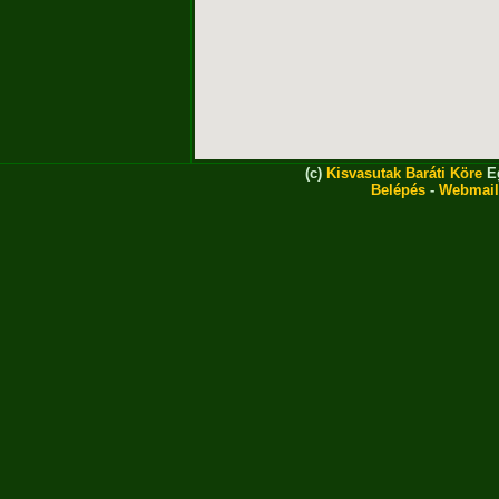
(c)
Kisvasutak Baráti Köre
Eg
Belépés
-
Webmail