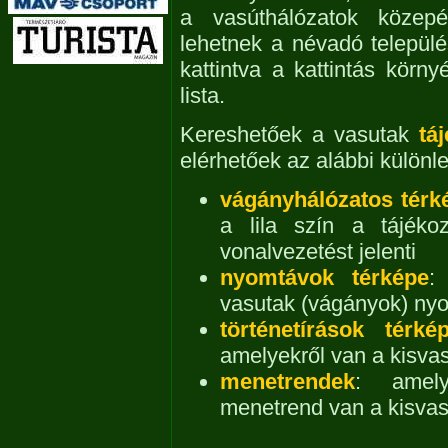
a vasúthálózatok közepé
lehetnek a névadó település
kattintva a kattintás körny
lista.
Kereshetőek a vasutak
tá
elérhetőek az alábbi különl
vágányhálózatos térk
a lila szín a tájéko
vonalvezetést jelenti
nyomtávok térképe
:
vasutak (vágányok) nyo
történetírások térké
amelyekről van a kisvas
menetrendek
: amely
menetrend van a kisvas