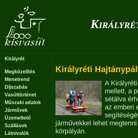
Királyré
Királyrét
Királyréti Hajtánypá
Megközelítés
Menetrend
A Királyrét
Díjszabás
mellett, a 
Vasúttörténet
sétálva érh
Műszaki adatok
az emberi e
Járművek
segítéségé
Üzemeltető
járművekkel lehet megtenni 
Szállások
körpályán.
Látnivalók