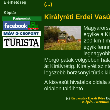
Elérhetőség
(...)
Képtár
Királyréti Erdei Vasú
Partnereink
Magyarorsz
egyike a Ki
200 km-t m
egyik fenn
legnagyobb
Morgó patak völgyében hal
át Királyrétig. Királyrét sz
legszebb börzsönyi túrák ki
A kisvasút hivatalos oldala
oldalon található.
(c)
Kisvasutak Baráti Köre
Eg
Belépés
-
Webmail