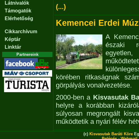
Látnivalók
(...)
Támogatók
Elérhetőség
Kemencei Erdei Mú
Cikkarchívum
A Kemence
Képtár
északi r
Linktár
egyetlen
Partnereink
működte
különleges
körében ritkaságnak sz
görpályás vonalvezetése.
2000-ben a
Kisvasutak Ba
helyre a korábban kizáról
súlyosan megrongált kisv
működtetik a nyári félév hét
(c)
Kisvasutak Baráti Köre
Eg
Belépés
-
Webmail