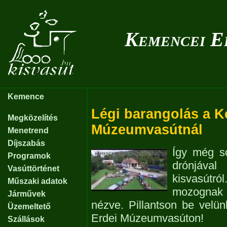
Kemencei E
Kemence
Légi barangolás a K
Megközelítés
Múzeumvasútnál
Menetrend
Díjszabás
Így még s
Programok
drónjával
Vasúttörténet
kisvasútró
Műszaki adatok
mozognak
Járművek
nézve. Pillantson be vel
Üzemeltető
Erdei Múzeumvasúton!
Szállások