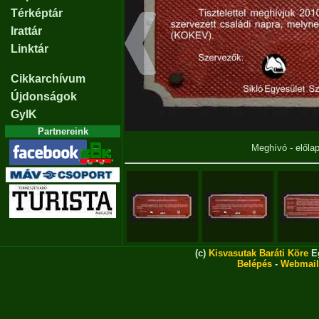
Térképtár
Irattár
Linktár
Cikkarchívum
Újdonságok
GyIK
Partnereink
Meghívó - előla
(c)
Kisvasutak Baráti Köre
Eg
Belépés
-
Webmail