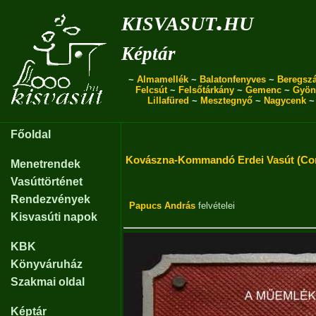
kisvasut.hu
Képtár
~
Almamellék
~
Balatonfenyves
~
Beregszá
Felcsút
~
Felsőtárkány
~
Gemenc
~
Gyön
Lillafüred
~
Mesztegnyő
~
Nagycenk
Főoldal
Kovászna-Kommandó Erdei Vasút (Co
Menetrendek
Vasúttörténet
Rendezvények
Papucs András
felvételei
Kisvasúti napok
KBK
Könyváruház
Szakmai oldal
Képtár