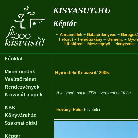
kisvasut.hu
Képtár
~
Almamellék
~
Balatonfenyves
~
Beregszá
Felcsút
~
Felsőtárkány
~
Gemenc
~
Gyön
Lillafüred
~
Mesztegnyő
~
Nagycenk
Főoldal
Menetrendek
Nyírvidéki Kisvasút
/
2005.
Vasúttörténet
Rendezvények
A kisvasút napja 2005. szeptember 10-én
Kisvasúti napok
KBK
Hoványi Péter
felvételei
Könyváruház
Szakmai oldal
Képtár