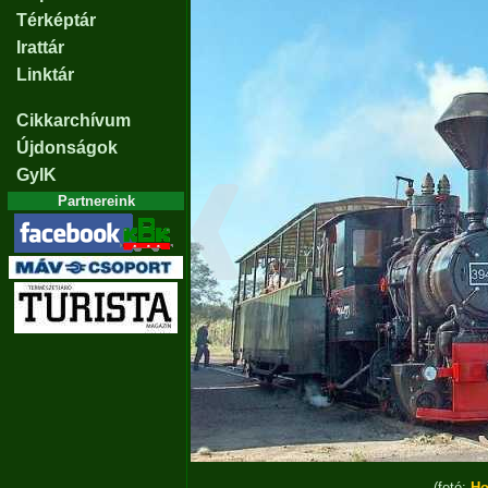
Térképtár
Irattár
Linktár
Cikkarchívum
Újdonságok
GyIK
Partnereink
(fotó:
Ho