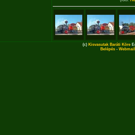
(c)
Kisvasutak Baráti Köre
Eg
Belépés
-
Webmail