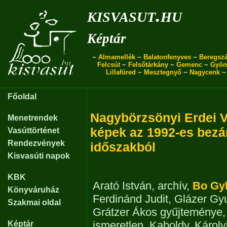
kisvasut.hu
Képtár
~
Almamellék
~
Balatonfenyves
~
Beregszá
Felcsút
~
Felsőtárkány
~
Gemenc
~
Gyön
Lillafüred
~
Mesztegnyő
~
Nagycenk
Főoldal
Nagybörzsönyi Erdei 
Menetrendek
képek az 1992-es bezár
Vasúttörténet
Rendezvények
időszakból
Kisvasúti napok
KBK
Arató István
,
archív
,
Bo Gy
Könyváruház
Ferdinánd Judit
,
Glázer Gy
Szakmai oldal
Grátzer Ákos gyűjteménye
ismeretlen
,
Kaboldy
,
Károlyi
Képtár