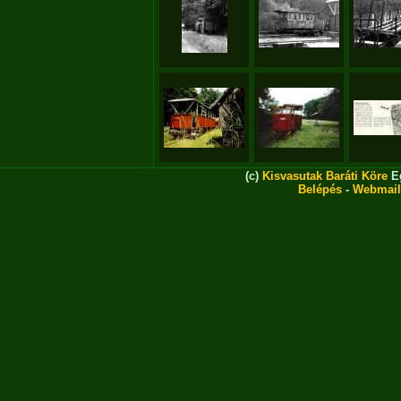
(c)
Kisvasutak Baráti Köre
Eg
Belépés
-
Webmail