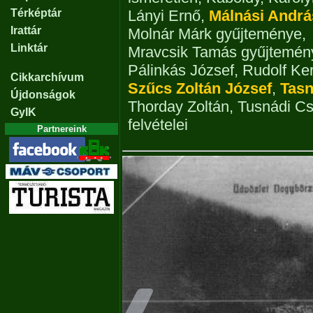
Térképtár
Lányi Ernő
,
Málnási Andrá
Irattár
Molnár Márk gyűjteménye
,
Linktár
Mravcsik Tamás gyűjtemén
Pálinkás József
,
Rudolf Ker
Cikkarchívum
Szűcs Zoltán József
,
Tasn
Újdonságok
Thorday Zoltán
,
Tusnádi Cs
GyIK
felvételei
Partnereink