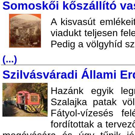
Somoskői kőszállító va
A kisvasút emlékeit
viadukt teljesen fe
Pedig a völgyhíd s
(...)
Szilvásváradi Állami Er
Hazánk egyik leg
Szalajka patak vö
Fátyol-vízesés fe
fordítottak a terve