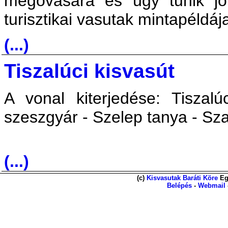
megóvására és úgy tűnik jó
turisztikai vasutak mintapéldáj
(...)
Tiszalúci kisvasút
A vonal kiterjedése: Tiszal
szeszgyár - Szelep tanya - S
(...)
(c)
Kisvasutak Baráti Köre
Eg
Belépés
-
Webmail