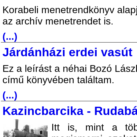
Korabeli menetrendkönyv alapj
az archív menetrendet is.
(...)
Járdánházi erdei vasút
Ez a leírást a néhai Bozó Lász
című könyvében találtam.
(...)
Kazincbarcika - Rudab
Itt is, mint a tö