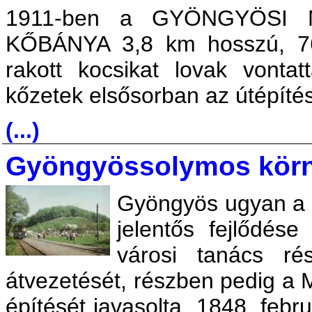
1911-ben a GYÖNGYÖSI
KŐBÁNYA 3,8 km hosszú, 7
rakott kocsikat lovak vonta
kőzetek elsősorban az útépítés
(...)
Gyöngyössolymos körny
Gyöngyös ugyan a h
jelentős fejlődés
városi tanács ré
átvezetését, részben pedig a 
építését javasolta. 1848. feb