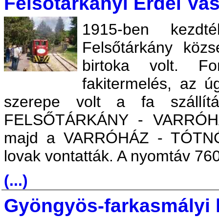
Felsőtárkányi Erdei Va
1915-ben kezdt
Felsőtárkány köz
birtoka volt. F
fakitermelés, az ú
szerepe volt a fa szállít
FELSŐTÁRKÁNY - VARRÓH
majd a VARRÓHÁZ - TÓTNÓL
lovak vontatták. A nyomtáv 76
(...)
Gyöngyös-farkasmályi 