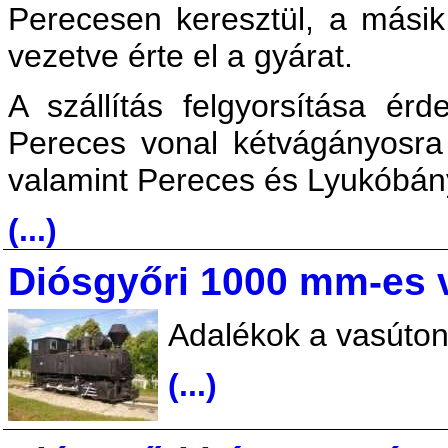
Perecesen keresztül, a mási
vezetve érte el a gyárat.
A szállítás felgyorsítása ér
Pereces vonal kétvágányosra v
valamint Pereces és Lyukóbánya
(...)
Diósgyőri 1000 mm-es 
Adalékok a vasúto
(...)