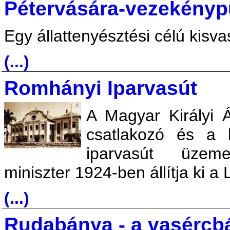
Pétervására-vezekénypus
Egy állattenyésztési célú kisva
(...)
Romhányi Iparvasút
A Magyar Királyi
csatlakozó és a 
iparvasút üzem
miniszter 1924-ben állítja ki a
(...)
Rudabánya - a vasércb