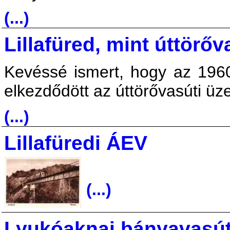
(...)
Lillafüred, mint úttörőv
Kevéssé ismert, hogy az 1960
elkezdődött az úttörővasúti 
(...)
Lillafüredi ÁEV
(...)
Lyukóaknai bányavasú