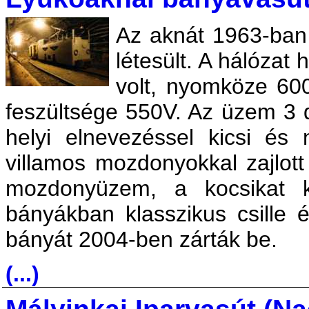
Az aknát 1963-ban n
létesült. A hálózat 
volt, nyomköze 60
feszültsége 550V. Az üzem 3 d
helyi elnevezéssel kicsi és
villamos mozdonyokkal zajlott 
mozdonyüzem, a kocsikat 
bányákban klasszikus csille 
bányát 2004-ben zárták be.
(...)