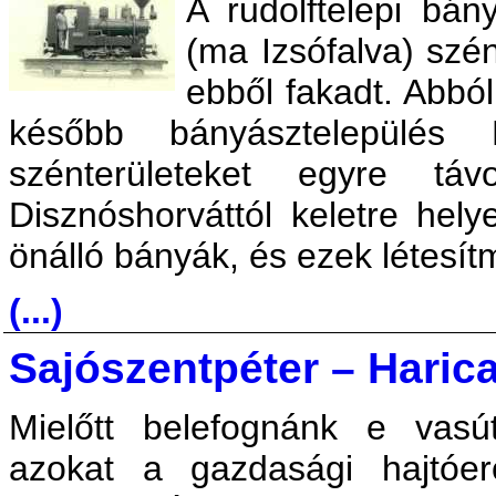
A rudolftelepi bán
(ma Izsófalva) szé
ebből fakadt. Abból 
később bányásztelepülés 
szénterületeket egyre táv
Disznóshorváttól keletre hely
önálló bányák, és ezek létesítm
(...)
Sajószentpéter – Haric
Mielőtt belefognánk e vasút
azokat a gazdasági hajtóer