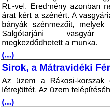
Rt.-vel. Eredmény azonban n
árat kért a szénért. A vasgyá
bányák szénmezőit, melyek 
Salgótarjáni vasgyár e
megkezdődhetett a munka.
(...)
Sirok, a Mátravidéki F
Az üzem a Rákosi-korszak er
létrejöttét. Az üzem felépítésé
(...)