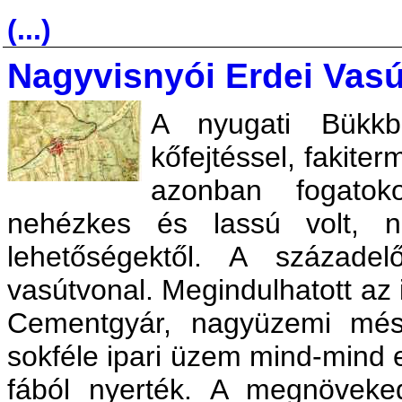
(...)
Nagyvisnyói Erdei Vasú
A nyugati Bükkb
kőfejtéssel, fakiter
azonban fogatok
nehézkes és lassú volt, n
lehetőségektől. A század
vasútvonal. Megindulhatott az i
Cementgyár, nagyüzemi mész
sokféle ipari üzem mind-mind e
fából nyerték. A megnöveked