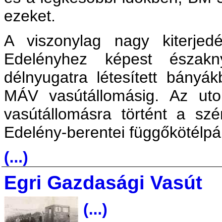
ezeket.
A viszonylag nagy kiterjed
Edelényhez képest északn
délnyugatra létesített bányák
MÁV vasútállomásig. Az ut
vasútállomásra történt a szé
Edelény-berentei függőkötélpá
(...)
Egri Gazdasági Vasút
(...)