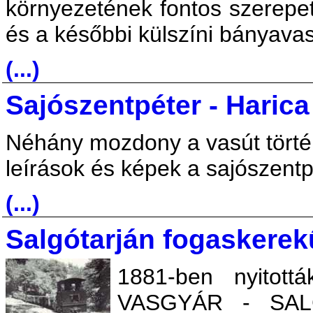
környezetének fontos szerepe
és a későbbi külszíni bányavas
(...)
Sajószentpéter - Haric
Néhány mozdony a vasút törté
leírások és képek a sajószentp
(...)
Salgótarján fogaskerek
1881-ben nyitott
VASGYÁR - SAL