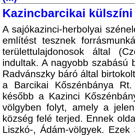
Kazincbarcikai külszín
A sajókazinci-herbolyai széne
említést tesznek forrásmunk
területtulajdonosok által 
indultak. A nagyobb szabású 
Radvánszky báró által birtokol
a Barcikai Kőszénbánya Rt.
később a Kazinci Kőszénbán
völgyben folyt, amely a jelen
község felé terjed. Ennek old
Liszkó-, Ádám-völgyek. Ezek S