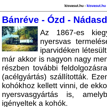
kisvasut.hu -
kisvasut.hu
Bánréve - Ózd - Nádasd
Az 1867-es kieg
nyersvas termelés
iparvidéken létesül
már akkor is nagyon nagy menn
részben további feldolgozásra
(acélgyártás) szállították. Ez
kohókhoz kellett vinni, de ekk
nyersvasgyártás is, amely
igényeltek a kohók.