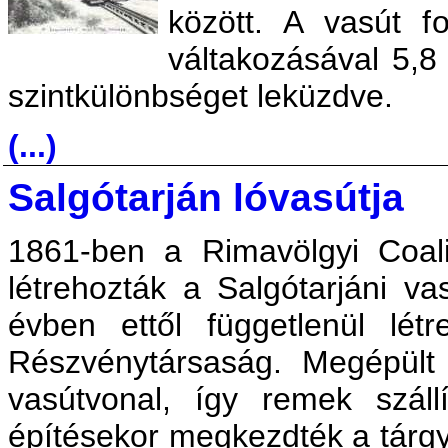
között. A vasút 
váltakozásával 5,8
szintkülönbséget leküzdve.
(...)
Salgótarján lóvasútja
1861-ben a Rimavölgyi Coaliti
létrehozták a Salgótarjáni va
évben ettől függetlenül lét
Részvénytársaság. Megépült 
vasútvonal, így remek szállít
építésekor megkezdték a tárg