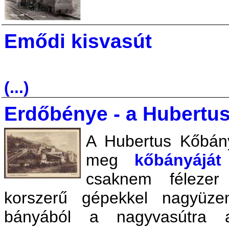
Emődi kisvasút
(...)
Erdőbénye - a Hubertus
A Hubertus Kőbány
meg
kőbányáját
csaknem félezer 
korszerű gépekkel nagyüze
bányából a nagyvasútra 