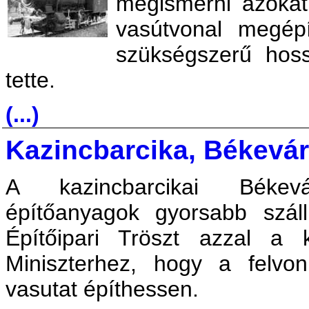
megismerni azoka
vasútvonal megépí
szükségszerű hoss
tette.
(...)
Kazincbarcika, Békevá
A kazincbarcikai Békev
építőanyagok gyorsabb szál
Építőipari Tröszt azzal a 
Miniszterhez, hogy a felvo
vasutat építhessen.