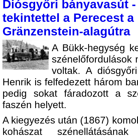
Diósgyőri bányavasút - 
tekintettel a Perecest 
Gränzenstein-alagútra
A Bükk-hegység kel
szénelőfordulások 
voltak. A diósgyő
Henrik is felfedezett három ba
pedig sokat fáradozott a sz
faszén helyett.
A kiegyezés után (1867) komol
kohászat szénellátásána