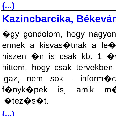
(...)
Kazincbarcika, Békevár
�gy gondolom, hogy nagyon
ennek a kisvas�tnak a le�
hiszen �n is csak kb. 1 �
hittem, hogy csak tervekben
igaz, nem sok - inform�c
f�nyk�pek is, amik m�
l�tez�s�t.
(...)