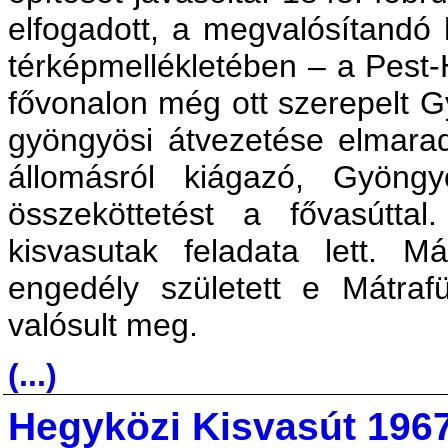
elfogadott, a megvalósítandó 
térképmellékletében – a Pest-
fővonalon még ott szerepelt G
gyöngyösi átvezetése elmara
állomásról kiágazó, Gyöngy
összeköttetést a fővasútta
kisvasutak feladata lett. M
engedély született e Mátraf
valósult meg.
(...)
Hegyközi Kisvasút 1967