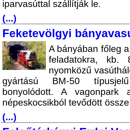
iparvasúttal szállítják le.
(...)
Feketevölgyi bányavasú
A bányában főleg a 
feladatokra, kb
nyomközű vasúthál
gyártású BM-50 típusjelű
bonyolódott. A vagonpark 
népeskocsikból tevődött össze
(...)