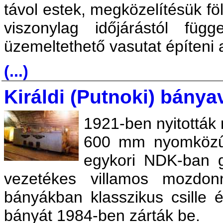
távol estek, megközelítésük föl
viszonylag időjárástól függ
üzemeltethető vasutat építeni a
(...)
Királdi (Putnoki) bánya
1921-ben nyitották 
600 mm nyomközű 
egykori NDK-ban gy
vezetékes villamos mozdon
bányákban klasszikus csille 
bányát 1984-ben zárták be.