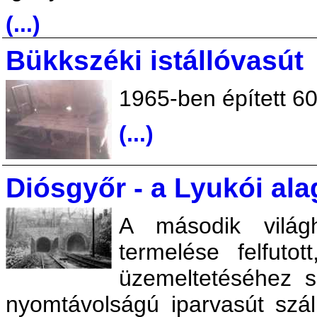
(...)
Bükkszéki istállóvasút
1965-ben épített 6
(...)
Diósgyőr - a Lyukói ala
A második világ
termelése felfuto
üzemeltetéséhez 
nyomtávolságú iparvasút száll