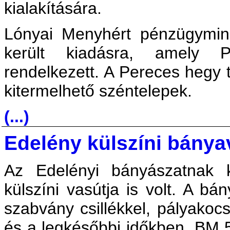
kialakítására.
Lónyai Menyhért pénzügymini
került kiadásra, amely Pe
rendelkezett. A Pereces hegy 
kitermelhető széntelepek.
(...)
Edelény külszíni bánya
Az Edelényi bányászatnak k
külszíni vasútja is volt. A b
szabvány csillékkel, pályakoc
és a legkésőbbi időkben, BM 