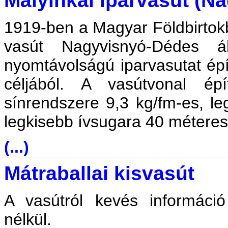
Mályinkai Iparvasút (N
1919-ben a Magyar Földbirtokb
vasút Nagyvisnyó-Dédes á
nyomtávolságú iparvasutat épí
céljából. A vasútvonal é
sínrendszere 9,3 kg/fm-es, l
legkisebb ívsugara 40 méteres
(...)
Mátraballai kisvasút
A vasútról kevés információ 
nélkül.