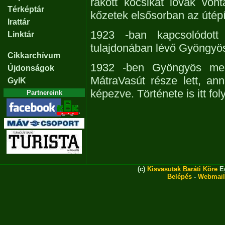
rakott kocsikat lovak von
Térképtár
kőzetek elsősorban az útépí
Irattár
1923 -ban kapcsolódot
Linktár
tulajdonában lévő Gyöngyös
Cikkarchívum
1932 -ben Gyöngyös meg
Újdonságok
MátraVasút része lett, an
GyIK
képezve. Története is itt foly
Partnereink
(c)
Kisvasutak Baráti Köre
Eg
Belépés
-
Webmail