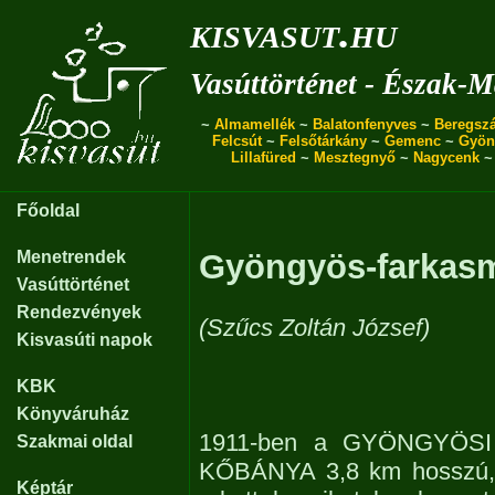
kisvasut.hu
Vasúttörténet - Észak-
~
Almamellék
~
Balatonfenyves
~
Beregszá
Felcsút
~
Felsőtárkány
~
Gemenc
~
Gyön
Lillafüred
~
Mesztegnyő
~
Nagycenk
Főoldal
Menetrendek
Gyöngyös-farkasm
Vasúttörténet
Rendezvények
(Szűcs Zoltán József)
Kisvasúti napok
KBK
Könyváruház
1911-ben a GYÖNGYÖS
Szakmai oldal
KŐBÁNYA 3,8 km hosszú,
Képtár