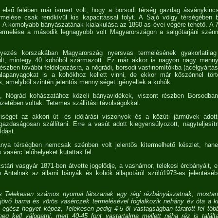
első felében már ismert volt, hogy a borsodi térség gazdag ásványkinc
rmelése csak rendkívül kis kapacitással folyt. A Sajó völgy térségében b
ó. A komolyabb bányászatának kialakulása az 1860-as évei végére tehető. A 
ermelése a második legnagyobb volt Magyarországon a salgótarjáni szé
yezés korszakában Magyarország nyersvas termelésének gyakorlatila
sült, mintegy 40 kohóból származott. Ez már akkor is nagyon nagy menny
szben további feldolgozásra, a nógrádi, borsodi vasfinomítókba (acélgyártás)
alapanyagokat is a kohókhoz kellett vinni, de ekkor már kőszénnel tör
s, amelyből szintén jelentős mennyiséget igényeltek a kohók.
, Nógrád kohászatához közeli bányavidékek, viszont részben Borsodba
ezetében voltak. Tetemes szállítási távolságokkal.
séget az akkori út- és időjárási viszonyok és a közúti járművek adott
gazdaságosan szállítani. Erre a vasút adott kiegyensúlyozott, nagyteljes
dást.
nya térségben nemcsak szénben volt jelentős kitermelhető készlet, ha
 vasérc lelőhelyeket kutattak fel.
cstári vasgyár 1871-ben átvette jogelődje, a vashámor, telekesi ércbányáit, 
ch Antalnak az állami bányák és kohók állapotáról szóló1973-as jelentésé
és Telekesen számos nyomai látszanak egy régi rézbányászatnak; mosta
övő barna és vörös vasérczek termelésével foglalkozik nehány év óta a ki
egész hegyet képez, Telekesen pedig 4-5 öl vastagságban táratott fel töb
g kell válogatni, mert 40-45 font vastartalma mellett néha réz is talált