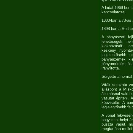
A hidat 1969-ben 
kapcsolatosa.
1883-ban a 73-as 
1898-ban a Rudabá
A bányászati fe
lehetőségek, ne
kiaknázását - am
keskeny nyomtáv
legjelentősebb
bányaüzemek kiem
bányamérnök, áll
irányította.
Sürgette a normál
Viták sorozata vo
álláspont a Misk
állomásnál való be
vasutat építeni.
képviselte. A bar
legjelentősebb fe
A vonal fekvéséne
hogy mint helyi é
puszta vasút, m
megtartása mellet