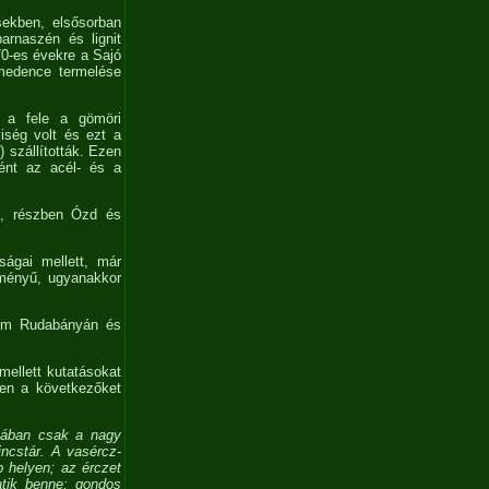
sekben, elsősorban
arnaszén és lignit
70-es évekre a Sajó
nmedence termelése
g a fele a gömöri
iség volt és ezt a
 szállították. Ezen
tént az acél- és a
n, részben Ózd és
ságai mellett, már
ítményű, ugyanakkor
nem Rudabányán és
emellett kutatásokat
ben a következőket
nában csak a nagy
ncstár. A vasércz-
b helyen; az érczet
atik benne; gondos