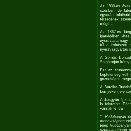
Az 1800-as évek 
szénben, de kite
egyaránt találhat
térségének szént
mögött.
Az 1867-es kieg
iparvidéken léte
nyersvasat nagy ré
túl a kohászati 
nyersvasgyártás i
A Gömör, Borsod
Salgótarján körny
Ezt az árumennyi
képtelenség volt 
gazdaságos megol
A Barcika-Rudabá
környékén jelentős
A diósgyőri új kin
is folytatott. Pé
vannak leírva
"...Rudóbányán 
mennyiségben előj
telep Rudóbányán 
szorgalmatosan me