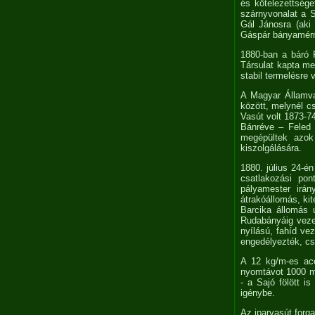
és kötelezettsége
szárnyvonalat a S
Gál Jánosra (aki R
Gáspár bányamérn
1880-ban a báró 
Társulat kapta m
stabil termelésre
A Magyar Államva
között, melynél cs
Vasút volt 1873-7
Bánréve – Feled –
megépültek azok
kiszolgálására.
1880. július 24-é
csatlakozási po
pályamester irá
átrakóállomás, ki
Barcika állomás 
Rudabányáig veze
nyílású, fahíd ve
engedélyezték, csa
A 12 kg/m-es acél
nyomtávot 1000 mm
- a Sajó fölött i
igénybe.
Az iparvasút forga