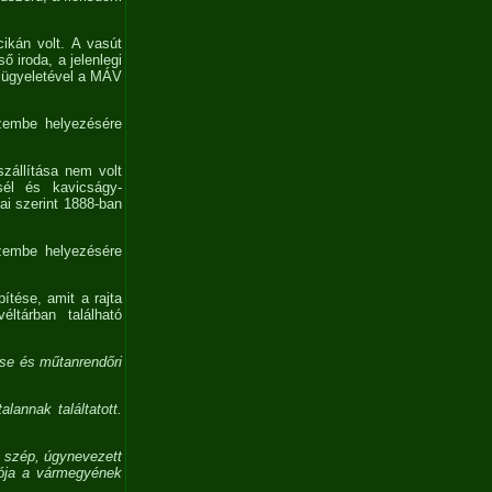
ikán volt. A vasút
 iroda, a jelenlegi
elügyeletével a MÁV
üzembe helyezésére
szállítása nem volt
sél és kavicságy-
ai szerint 1888-ban
üzembe helyezésére
ítése, amit a rajta
ltárban található
ése és műtanrendőri
lannak találtatott.
n szép, úgynevezett
tója a vármegyének