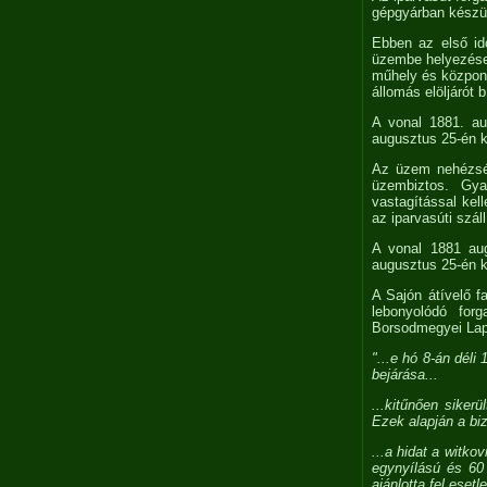
gépgyárban készül
Ebben az első idő
üzembe helyezése 
műhely és központi
állomás elöljárót 
A vonal 1881. au
augusztus 25-én ke
Az üzem nehézsége
üzembiztos. Gyak
vastagítással kel
az iparvasúti szá
A vonal 1881 aug
augusztus 25-én ke
A Sajón átívelő f
lebonyolódó for
Borsodmegyei Lapo
"...e hó 8-án déli
bejárása...
...kitűnően siker
Ezek alapján a biz
...a hidat a witko
egynyílású és 60
ajánlotta fel esetl