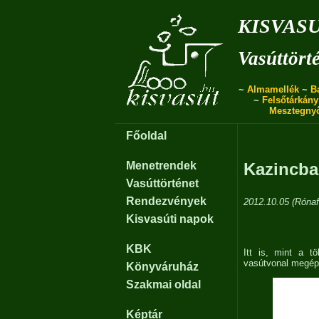
kisvas
Vasúttört
~
Almamellék
~
B
~
Felsőtárkány
Mesztegny
Főoldal
Menetrendek
Kazincba
Vasúttörténet
Rendezvények
2012.10.05 (Rónafö
Kisvasúti napok
KBK
Itt is, mint a 
vasútvonal megépí
Könyváruház
Szakmai oldal
Képtár