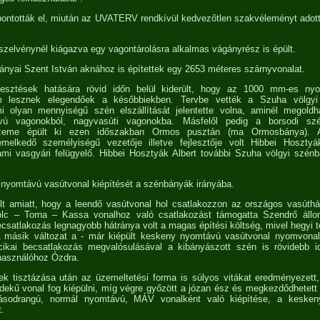
bontották el, miután az UVATERV rendkívül kedvezőtlen szakvéleményt adott 
szelvénynél kiágazva egy vagontárolásra alkalmas vágányrész is épült.
nyai Szent István aknához is építettek egy 2653 méteres szárnyvonalat.
jlesztések hatására rövid időn belül kiderült, hogy az 1000 mm-es ny
m lesznek elegendőek a későbbiekben. Tervbe vették a Szuha völgyi s
i olyan mennyiségű szén elszállítását jelentette volna, aminél megoldh
ú vagonokból, nagyvasúti vagonokba. Másfelől pedig a borsodi szé
 üzeme épült ki ezen időszakban Ormos pusztán (ma Ormosbánya). 
elkedő személyiségű vezetője illetve fejlesztője volt Hibbei Hosztyá
ami vasgyári felügyelő. Hibbei Hosztyák Albert további Szuha völgyi szén
 nyomtávú vasútvonal kiépítését a szénbányák irányába.
lt amiatt, hogy a leendő vasútvonal hol csatlakozzon az országos vasúthá
olc – Torna – Kassa vonalhoz való csatlakozást támogatta Szendrő áll
csatlakozás legnagyobb hátránya volt a magas építési költség, mivel hegyi te
 A másik változat a - már kiépült keskeny nyomtávú vasútvonal nyomvonalá
cikai becsatlakozás megvalósulásával a kibányászott szén is rövidebb idő
lhasználóhoz Ózdra.
k tisztázása után az üzemeltetési forma is súlyos vitákat eredményezett,
rdekű vonal fog kiépülni, míg végre győzött a józan ész és megkezdődhetet
ásodrangú, normál nyomtávú, MÁV vonalként való kiépítése, a keske
t.