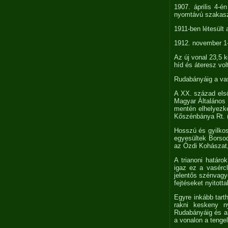
1907. április 4-
nyomtávú szakas
1911-ben létesült 
1912. november 1
Az új vonal 23,5 
híd és áteresz vol
Rudabányáig a vas
A XX. század első
Magyar Általános 
mentén elhelyezke
Kőszénbánya Rt. (
Hosszú és gyilko
egyesültek Borsod
az Ózdi Kohászat
A trianoni határo
igaz ez a vasérc
jelentős szénvagyo
fejtéseket nyitott
Egyre inkább tart
rakni keskeny n
Rudabányáig és a 
a vonalon a tenge