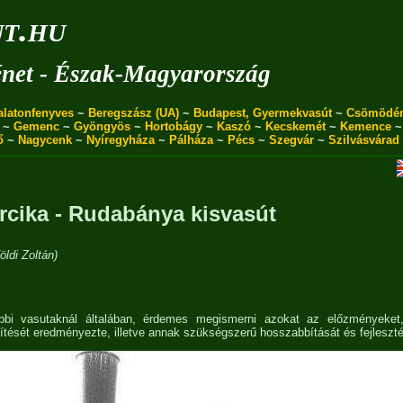
ut.hu
énet - Észak-Magyarország
alatonfenyves
~
Beregszász (UA)
~
Budapest, Gyermekvasút
~
Csömödé
~
Gemenc
~
Gyöngyös
~
Hortobágy
~
Kaszó
~
Kecskemét
~
Kemence
ő
~
Nagycenk
~
Nyíregyháza
~
Pálháza
~
Pécs
~
Szegvár
~
Szilvásvárad
rcika - Rudabánya kisvasút
ldi Zoltán)
többi vasutaknál általában, érdemes megismerni azokat az előzményeke
tését eredményezte, illetve annak szükségszerű hosszabbítását és fejlesztés