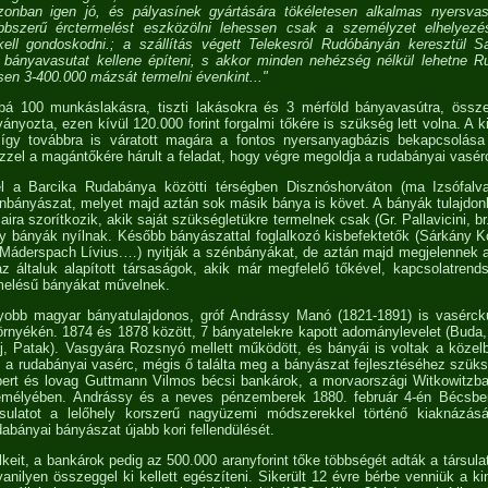
zonban igen jó, és pályasínek gyártására tökéletesen alkalmas nyersv
bbszerű érctermelést eszközölni lehessen csak a személyzet elhelyezé
l kell gondoskodni.; a szállítás végett Telekesról Rudóbányán keresztül S
bányavasutat kellene építeni, s akkor minden nehézség nélkül lehetne 
en 3-400.000 mázsát termelni évenkint..."
bá 100 munkáslakásra, tiszti lakásokra és 3 mérföld bányavasútra, össze
ványozta, ezen kívül 120.000 forint forgalmi tőkére is szükség lett volna. A
így továbbra is váratott magára a fontos nyersanyagbázis bekapcsolás
zzel a magántőkére hárult a feladat, hogy végre megoldja a rudabányai vasér
el a Barcika Rudabánya közötti térségben Disznóshorváton (ma Izsófal
nbányászat, melyet majd aztán sok másik bánya is követ. A bányák tulajdon
osaira szorítkozik, akik saját szükségletükre termelnek csak (Gr. Pallavicini, b
y bányák nyílnak. Később bányászattal foglalkozó kisbefektetők (Sárkány K
 Máderspach Lívius.…) nyitják a szénbányákat, de aztán majd megjelennek 
 általuk alapított társaságok, akik már megfelelő tőkével, kapcsolatrends
rmelésű bányákat művelnek.
gyobb magyar bányatulajdonos, gróf Andrássy Manó (1821-1891) is vasérck
nyékén. 1874 és 1878 között, 7 bányatelekre kapott adománylevelet (Buda,
j, Patak). Vasgyára Rozsnyó mellett működött, és bányái is voltak a köze
s a rudabányai vasérc, mégis ő találta meg a bányászat fejlesztéséhez szük
lbert és lovag Guttmann Vilmos bécsi bankárok, a morvaországi Witkowit
zemélyében. Andrássy és a neves pénzemberek 1880. február 4-én Bécsbe
sulatot a lelőhely korszerű nagyüzemi módszerekkel történő kiaknázásá
abányai bányászat újabb kori fellendülését.
eit, a bankárok pedig az 500.000 aranyforint tőke többségét adták a társulat
anilyen összeggel ki kellett egészíteni. Sikerült 12 évre bérbe venniük a ki