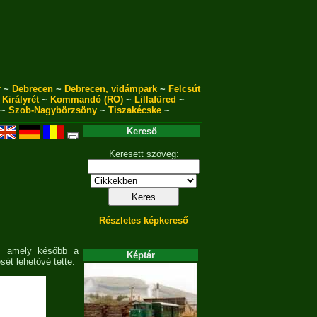
r
~
Debrecen
~
Debrecen, vidámpark
~
Felcsút
~
Királyrét
~
Kommandó (RO)
~
Lillafüred
~
~
Szob-Nagybörzsöny
~
Tiszakécske
~
Kereső
Keresett szöveg:
Részletes képkereső
t, amely később a
Képtár
ét lehetővé tette.