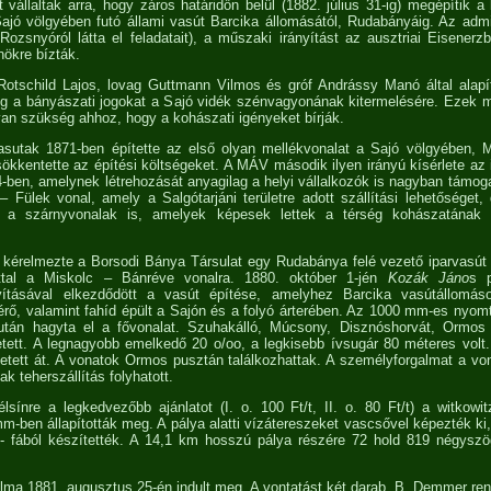
t vállaltak arra, hogy záros határidőn belül (1882. július 31-ig) megépítik
ajó völgyében futó állami vasút Barcika állomásától, Rudabányáig. Az admi
ozsnyóról látta el feladatait), a műszaki irányítást az ausztriai Eisenerzbő
ökre bízták.
Rotschild Lajos, lovag Guttmann Vilmos és gróf Andrássy Manó által alapí
eg a bányászati jogokat a Sajó vidék szénvagyonának kitermelésére. Ezek 
 van szükség ahhoz, hogy a kohászati igényeket bírják.
sutak 1871-ben építette az első olyan mellékvonalat a Sajó völgyében, 
ökkentette az építési költségeket. A MÁV második ilyen irányú kísérlete az i
4-ben, amelynek létrehozását anyagilag a helyi vállalkozók is nagyban támoga
 Fülek vonal, amely a Salgótarjáni területre adott szállítási lehetőséget, 
 a szárnyvonalak is, amelyek képesek lettek a térség kohászatának
n kérelmezte a Borsodi Bánya Társulat egy Rudabánya felé vezető iparvasút 
nttal a Miskolc – Bánréve vonalra. 1880. október 1-jén
Kozák Jáno
s 
nyításával elkezdődött a vasút építése, amelyhez Barcika vasútállom
térő, valamint fahíd épült a Sajón és a folyó árterében. Az 1000 mm-es nyom
után hagyta el a fővonalat. Szuhakálló, Múcsony, Disznóshorvát, Ormos 
tett. A legnagyobb emelkedő 20 o/oo, a legkisebb ívsugár 80 méteres volt
zetett át. A vonatok Ormos pusztán találkozhattak. A személyforgalmat a v
k teherszállítás folyhatott.
sínre a legkedvezőbb ajánlatot (I. o. 100 Ft/t, II. o. 80 Ft/t) a witkowi
-ben állapították meg. A pálya alatti vízátereszeket vascsővel képezték ki
s - fából készítették. A 14,1 km hosszú pálya részére 72 hold 819 négyszög
lma 1881. augusztus 25-én indult meg. A vontatást két darab, B. Demmer rends