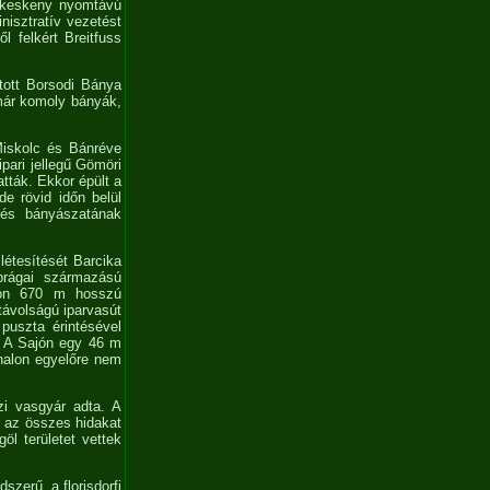
 a keskeny nyomtávú
nisztratív vezetést
l felkért Breitfuss
tott Borsodi Bánya
már komoly bányák,
Miskolc és Bánréve
pari jellegű Gömöri
tták. Ekkor épült a
de rövid időn belül
 és bányászatának
létesítését Barcika
prágai származású
áson 670 m hosszú
távolságú iparvasút
puszta érintésével
. A Sajón egy 46 m
onalon egyelőre nem
tzi vasgyár adta. A
, az összes hidakat
öl területet vettek
zerű, a florisdorfi