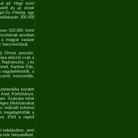
asat ad. Hogy ezen
séről és az érzek
ajó-Sz.-Péterig egy
Rudóbányán 300.000
sen 520.000 forint
 kincstárnak azonban
a a magyar vasipar
c hasznosítását.
va) Ormos pusztán,
lása először csak a
r. Radvánszky...) és
ornél, Kantner Ede,
a nagybefektetők, a
zerrel, korszerűbb,
utatásokba kezdett
 Arad, Körösbánya,
lben. Számára tehát
séges tőkéstársakat
zban működő kohómű
n megalapították a
ra. Ettől a naptól
i indulásához, amit
ncstár bányatelkeit,