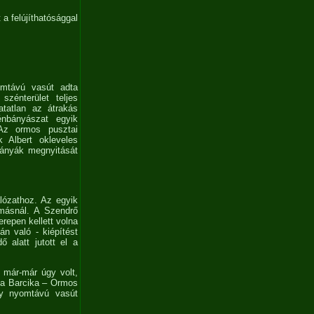
a felújíthatósággal
omtávú vasút adta
zénterület teljes
atatlan az átrakás
nbányászat egyik
Az ormos pusztai
k Albert okleveles
bányák megnyitását
lózathoz. Az egyik
omásnál. A Szendrő
repen kellett volna
n való - kiépítést
 alatt jutott el a
 már-már úgy volt,
t a Barcika – Ormos
ny nyomtávú vasút