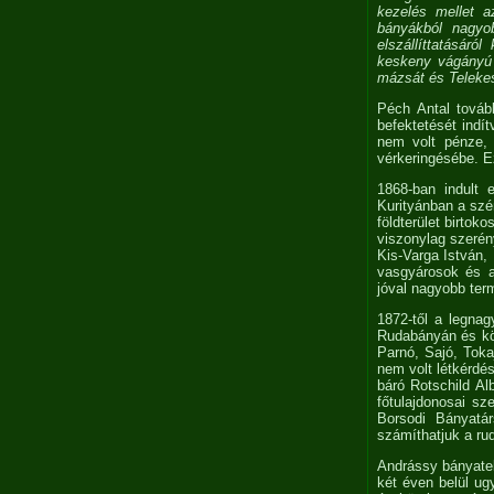
kezelés mellet a
bányákból nagyo
elszállíttatásáró
keskeny vágányú 
mázsát és Telekes
Péch Antal továb
befektetését indít
nem volt pénze, 
vérkeringésébe. E
1868-ban indult 
Kurityánban a szé
földterület birtok
viszonylag szerén
Kis-Varga István,
vasgyárosok és az
jóval nagyobb te
1872-től a legna
Rudabányán és kör
Parnó, Sajó, Toka
nem volt létkérdé
báró Rotschild A
főtulajdonosai s
Borsodi Bányatár
számíthatjuk a rud
Andrássy bányatelk
két éven belül ugy