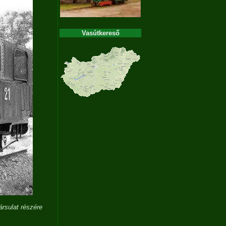
Vasútkereső
rsulat részére