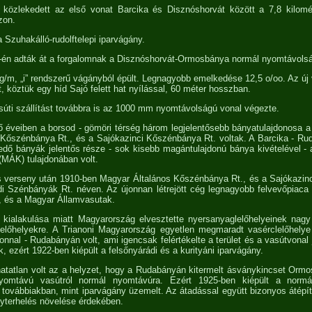
én közlekedett az első vonat Barcika és Disznóshorvát között a 7,8 kilo
zon.
a Szuhakálló-rudolftelepi iparvágány.
-én adták át a forgalomnak a Disznóshorvát-Ormosbánya normál nyomtávols
kg/m, „i” rendszerű vágányból épült. Legnagyobb emelkedése 12,5 o/oo. Az ú
t, köztük egy híd Sajó felett hat nyílással, 60 méter hosszban.
úti szállítást továbbra is az 1000 mm nyomtávolságú vonal végezte.
 éveiben a borsod - gömöri térség három legjelentősebb bányatulajdonosa 
Kőszénbánya Rt., és a Sajókazinci Kőszénbánya Rt. voltak. A Barcika - Ru
dő bányák jelentős része - sok kisebb magántulajdonú bánya kivételével -
MÁK) tulajdonában volt.
s verseny után 1910-ben Magyar Általános Kőszénbánya Rt., és a Sajókazin
i Szénbányák Rt. néven. Az újonnan létrejött cég legnagyobb felvevőpiaca 
, és a Magyar Államvasutak.
k kialakulása miatt Magyarország elvesztette nyersanyaglelőhelyeinek nag
lelőhelyekre. A Trianoni Magyarország egyetlen megmaradt vasérclelőhely
nnal - Rudabányán volt, ami igencsak felértékelte a terület és a vasútvonal 
ak, ezért 1922-ben kiépült a felsőnyárádi és a kurityáni iparvágány.
hatatlan volt az a helyzet, hogy a Rudabányán kitermelt ásványkincset Ormos
yomtávú vasútról normál nyomtávúra. Ezért 1925-ben kiépült a norm
továbbiakban, mint iparvágány üzemelt. Az átadással együtt bizonyos átépí
lyterhelés növelése érdekében.