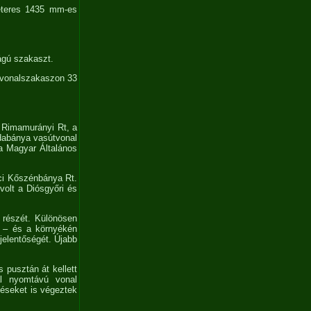
méteres 1435 mm-es
ágú szakaszt.
j vonalszakaszon 33
a Rimamurányi Rt, a
dabánya vasútvonal
 a Magyar Általános
ci Kőszénbánya Rt.
volt a Diósgyőri és
y részét. Különösen
e – és a környékén
jelentőségét. Újabb
 pusztán át kellett
ál nyomtávú vonal
téseket is végeztek