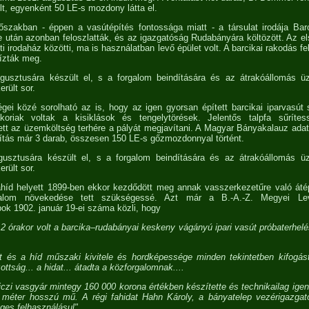
t, egyenként 50 LE-s mozdony látta el.
szakban - éppen a vasútépítés fontossága miatt - a társulat irodája Barc
után azonban feloszlatták, és az igazgatóság Rudabányára költözött. Az első
 irodaház közötti, ma is használatban levő épület volt. A barcikai rakodás f
bízták meg.
gusztusára készült el, s a forgalom beindítására és az átrakóállomás 
rült sor.
i közé sorolható az is, hogy az igen gyorsan épített barcikai iparvasút 
oriak voltak a kisiklások és tengelytörések. Jelentős talpfa sűrítes
lett az üzemköltség terhére a pályát megjavítani. A Magyar Bányakalauz adat
llítás már 3 darab, összesen 150 LE-s gőzmozdonnyal történt.
usztusára készült el, s a forgalom beindítására és az átrakóállomás 
rült sor.
ahíd helyett 1899-ben ekkor kezdődött meg annak vasszerkezetűre való átép
galom növekedése tett szükségessé. Azt már a B.-A.-Z. Megyei Levé
k 1902. január 19-ei száma közli, hogy
 12 órakor volt a barcika–rudabányai keskeny vágányú ipari vasút próbaterhel
ült és a híd műszaki kivitele és hordképessége minden tekintetben kifogásta
ottság... a hidat... átadta a közforgalomnak....
viczi vasgyár mintegy 160 000 korona értékben készítette és technikailag ige
 méter hosszú mű. A régi fahidat Hahn Károly, a bányatelep vezérigazga
eges felhasználásul".