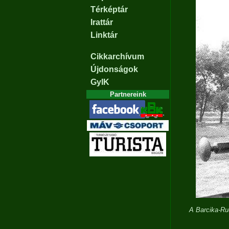
Térképtár
Irattár
Linktár
Cikkarchívum
Újdonságok
GyIK
Partnereink
A Barcika-Ru