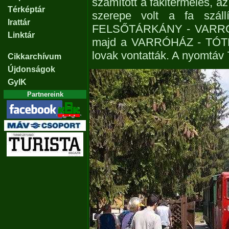
számított a fakitermelés, a
Térképtár
szerepe volt a fa száll
Irattár
FELSŐTÁRKÁNY - VARRÓ
Linktár
majd a VARRÓHÁZ - TÓTNÓ
lovak vontatták. A nyomtáv
Cikkarchívum
Újdonságok
GyIK
Partnereink