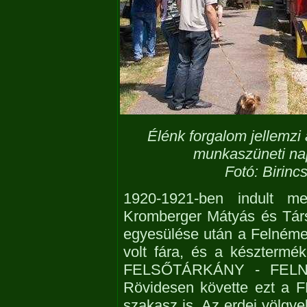
Élénk forgalom jellemzi 
munkaszüneti nap
Fotó: Birinc
1920-1921-ben indult me
Kromberger Mátyás és Társa
egyesülése után a Felnéme
volt fára, és a készterméke
FELSŐTÁRKÁNY - FELNÉM
Rövidesen követte ezt
szakasz is. Az erdei völgyek