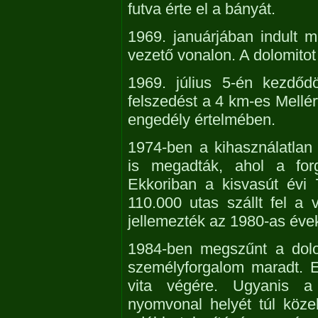
futva érte el a bányát.
1969. januárjában indult 
vezető vonalon. A dolomito
1969. július 5-én kezdőd
felszedést a 4 km-es Mellér
engedély értelmében.
1974-ben a kihasználatlan 
is megadták, ahol a for
Ekkoriban a kisvasút évi 7
110.000 utas szállt fel a
jellemezték az 1980-as évek
1984-ben megszűnt a dolo
személyforgalom maradt. E
vita végére. Ugyanis
nyomvonal helyét túl közel