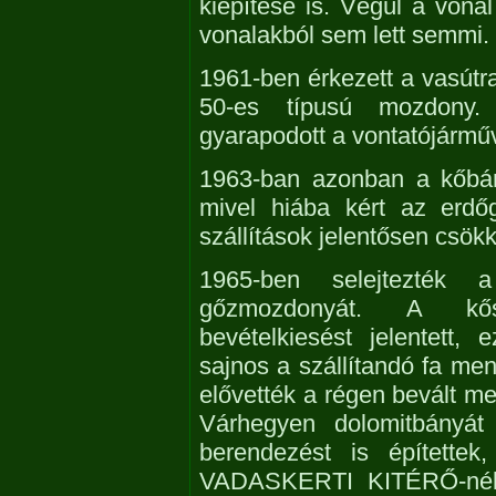
kiépítése is. Végül a vona
vonalakból sem lett semmi.
1961-ben érkezett a vasútra
50-es típusú mozdony
gyarapodott a vontatójárm
1963-ban azonban a kőbánya
mivel hiába kért az erdő
szállítások jelentősen csök
1965-ben selejtezték 
gőzmozdonyát. A kősz
bevételkiesést jelentett, 
sajnos a szállítandó fa men
elővették a régen bevált me
Várhegyen dolomitbányát 
berendezést is építettek
VADASKERTI KITÉRŐ-nél á