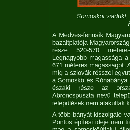
Somoskői viadukt, 
A Medves-fennsík Magyaro
bazaltplatója Magyarország
része 520-570 méteres
Legnagyobb magassága a 
671 méteres magasságot. A 
míg a szlovák résszel együt
a Somoskő és Rónabánya kö
északi része az orszá
Abroncspuszta nevű telepü
települések nem alakultak ki
A több bányát kiszolgáló 
Pontos építési ideje nem ti
meg a somoskőújfalui áll