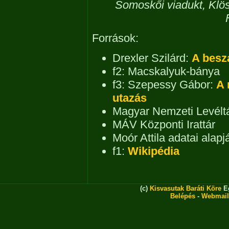
Somoskői viadukt, Klös
Források:
Drexler Szilárd:
A besz
f2:
Macskalyuk-bánya
f3:
Szepessy Gábor:
A 
utazás
Magyar Nemzeti Levélt
MÁV Központi Irattár
Moór Attila adatai alap
f1:
Wikipédia
(c)
Kisvasutak Baráti Köre
Eg
Belépés
-
Webmail