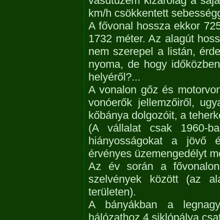
vasútüzem kizárólag a sajá
km/h csökkentett sebesség
A fővonal hossza ekkor 72
1732 méter. Az alagút hoss
nem szerepel a listán, érd
nyoma, de hogy időközben 
helyéről?...
A vonalon gőz és motorvon
vonóerők jellemzőiről, ug
kőbánya dolgozóit, a teherk
(A vállalat csak 1960-b
hiányosságokat a jövő 
érvényes üzemengedélyt me
Az év során a fővonalon 
szelvények között (az al
területen).
A bányákban a legnagy
hálózathoz 4 siklópálya csat