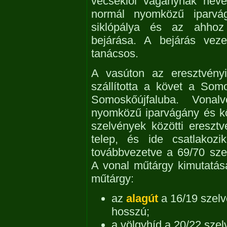
vecseklői vágánynak neve
normál nyomközű iparvág
siklópálya és az ahhoz 
bejárása. A bejárás veze
tanácsos.
A vasúton az eresztvényi
szállította a követ a So
Somoskőújfaluba. Vonal
nyomközű iparvágány és kő
szelvények közötti eresztvé
telep, és ide csatlakozi
továbbvezetve a 69/70 sze
A vonal műtárgy kimutatása
műtárgy:
az
alagút
a 16/19 szelv
hosszú;
a völgyhíd a 20/22 sze