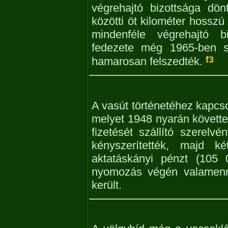
végrehajtó bizottsága dö
közötti öt kilométer hosszú
mindenféle végrehajtó b
fedezete még 1965-ben se
f3
hamarosan felszedték.
A vasút történetéhez kapcso
melyet 1948 nyarán követt
fizetését szállító szerelvé
kényszerítették, majd 
aktatáskányi pénzt (105 
nyomozás végén valamenny
került.