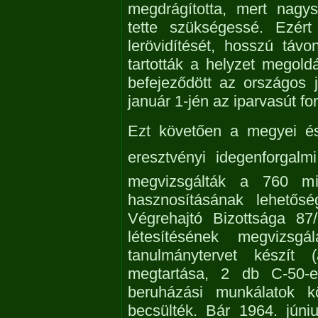
megdrágította, mert nagy
tette szükségessé. Ezért
lerövidítését, hosszú távon
tartották a helyzet mego
befejeződött az országos 
január 1-jén az iparvasút f
Ezt követően a megyei és
eresztvényi idegenforgalm
megvizsgálták a 760 mill
hasznosításának lehetős
Végrehajtó Bizottsága 87
létesítésének megvizs
tanulmánytervet készít 
megtartása, 2 db C-50-es
beruházási munkálatok kö
becsülték. Bár 1964. júniu