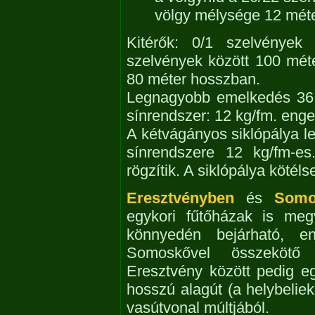
völgy mélysége 12 mét
Kitérők: 0/1 szelvények
szelvények között 100 mét
80 méter hosszban.
Legnagyobb emelkedés 36 e
sínrendszer: 12 kg/fm. eng
A kétvágányos siklópálya 
sínrendszere 12 kg/fm-es
rögzítik. A siklópálya köté
Eresztvényben
és
Somo
egykori fűtőházak is me
könnyedén bejárható, e
Somoskővel összekötő 
Eresztvény között pedig eg
hosszú alagút (a helybeliek
vasútvonal múltjából.