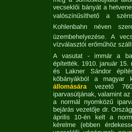
vecseklői bányát a hetvene
valószínűsíthető a szén
Kohlenbahn néven szere
üzembehelyezése. A vecs
vízválasztói erőműhöz szállí
A vasutat - immár a baza
építették. 1910. január 15.
és Lakner Sándor építési
kőbányákból a magyar k
állomására
vezető 760
iparvasútjának, valamint az
a normál nyomközű iparvá
bejárás vezetője dr. Ország
április 10-én kelt a nor
kérelme (ebben érdekes