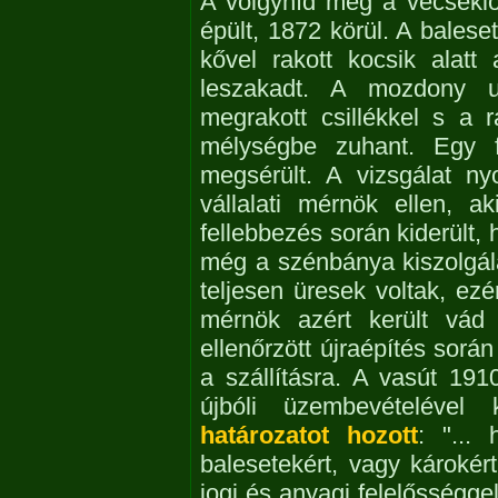
A völgyhíd még a vecsekl
épült, 1872 körül. A balese
kővel rakott kocsik alatt
leszakadt. A mozdony u
megrakott csillékkel s a 
mélységbe zuhant. Egy fé
megsérült. A vizsgálat n
vállalati mérnök ellen, a
fellebbezés során kiderült,
még a szénbánya kiszolgálásá
teljesen üresek voltak, ezé
mérnök azért került vád 
ellenőrzött újraépítés sorá
a szállításra. A vasút 191
újbóli üzembevételével
határozatot hozott
: "...
balesetekért, vagy károkér
jogi és anyagi felelősséggel