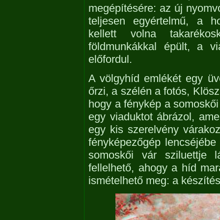
megépítésére: az új nyomvo
teljesen egyértelmű, a 
kellett volna takaréko
földmunkákkal épült, a vi
előfordul.
A völgyhíd emlékét egy üve
őrzi, a szélén a fotós, Klös
hogy a fénykép a somoskői v
egy viaduktot ábrázol, am
egy kis szerelvény várakoz
fényképezőgép lencséjébe 
somoskői vár sziluettje 
fellelhető, ahogy a híd m
ismételhető meg: a készítés