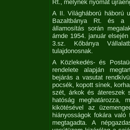
Rt., melynek nyomát újraeng
A II. Világháború háború 
Bazaltbánya Rt. és a 
államosítás során megalak
ámde 1954. január elsején
3.sz. Kőbánya Vállala
tulajdonosnak.
A Közlekedés- és Postaüg
rendelete alapján megtar
bejárás a vasutat rendkívül
pocsék, kopott sínek, korha
szét, árkok és átereszek s
hatóság meghatározza, mi
kikötésével az üzemenge
hiányosságok fokára való 
megtagadta. A népgazdaság