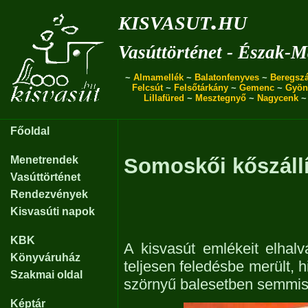
kisvasut.hu
Vasúttörténet - Észak-
~
Almamellék
~
Balatonfenyves
~
Beregszá
Felcsút
~
Felsőtárkány
~
Gemenc
~
Gyön
Lillafüred
~
Mesztegnyő
~
Nagycenk
Főoldal
Menetrendek
Somoskői kőszállí
Vasúttörténet
Rendezvények
Kisvasúti napok
KBK
A kisvasút emlékeit elhalv
Könyváruház
teljesen feledésbe merült, 
Szakmai oldal
szörnyű balesetben semmis
Képtár