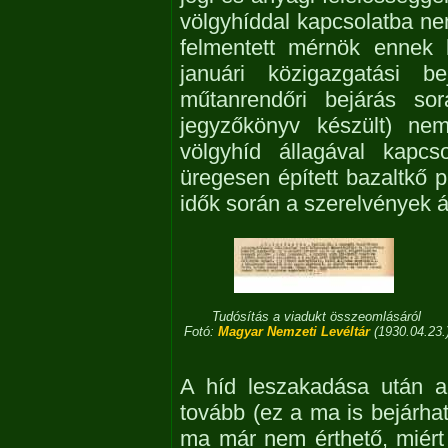
völgyhíddal kapcsolatba nem 
felmentett mérnök ennek 
januári közigazgatási 
műtanrendőri bejárás sor
jegyzőkönyv készült) ne
völgyhíd állagával kapcso
üregesen épített bazaltkő p
idők során a szerelvények ál
Tudósítás a viadukt összeomlásáról
Fotó:
Magyar Nemzeti Levéltár
(1930.04.23.
A híd leszakadása után a
tovább (ez a ma is bejárha
ma már nem érthető, miért 