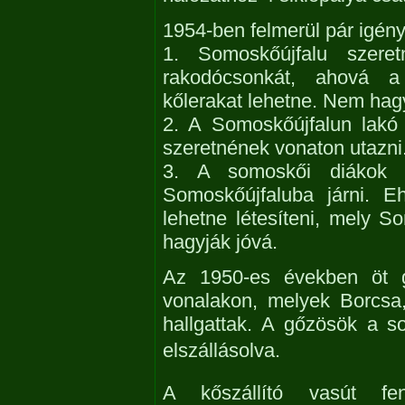
1954-ben felmerül pár igény
1. Somoskőújfalu szere
rakodócsonkát, ahová a 
kőlerakat lehetne. Nem hagy
2. A Somoskőújfalun lakó
szeretnének vonaton utazni
3. A somoskői diákok é
Somoskőújfaluba járni. E
lehetne létesíteni, mely 
hagyják jóvá.
Az 1950-es években öt gő
vonalakon, melyek Borcsa,
hallgattak. A gőzösök a s
elszállásolva.
A kőszállító vasút fen