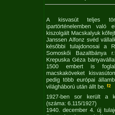
A kisvasút teljes tör
ipartörténelemben való e
kiszolgált Macskalyuk kőfej
Janssen Alfonz svéd vállal
későbbi tulajdonosai a Ri
Somoskői Bazaltbánya r
Krepuska Géza bányavállalk
1500 embert is foglalk
macskaköveket kisvasúton
pedig több európai államb
f2
világháború után állt be.
1927-ben sor került a k
(száma: 6.115/1927)
1940. december 4. új tula