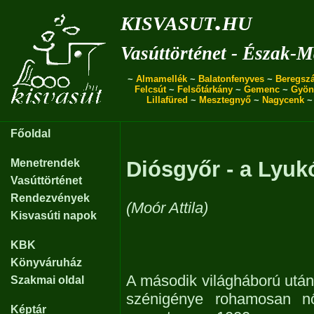
kisvasut.hu
Vasúttörténet - Észak-
~
Almamellék
~
Balatonfenyves
~
Beregszá
Felcsút
~
Felsőtárkány
~
Gemenc
~
Gyön
Lillafüred
~
Mesztegnyő
~
Nagycenk
Főoldal
Menetrendek
Diósgyőr - a Lyuk
Vasúttörténet
Rendezvények
(Moór Attila)
Kisvasúti napok
KBK
Könyváruház
A második világháború után 
Szakmai oldal
szénigénye rohamosan nő
Képtár