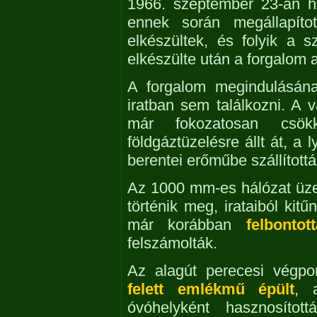
1966. szeptember 23-án he
ennek során megállapíto
elkészültek, és folyik a sz
elkészülte után a forgalom 
A forgalom megindulásána
iratban sem találkozni. A v
már fokozatosan csö
földgáztüzelésre állt át, a 
berentei erőműbe szállítottá
Az 1000 mm-es hálózat üzem
történik meg, irataiból kit
már korábban
felbontot
felszámolták.
Az alagút perecesi végpont
felett emlékmű épült
, 
óvóhelyként hasznosítot