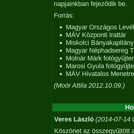
napjainkban fejeződik be.
Forrás:
Magyar Országos Levél
MÁV Központi Irattár
Miskolci Bányakapitánys
Magyar Néphadsereg T
Molnár Márk fotógyűjt
Marosi Gyula fotógyűj
MÁV Hivatalos Menetr
(Moór Attila 2012.10.09.)
Ho
Veres László
(2014-07-14 
Köszönet az összegyűjtött 