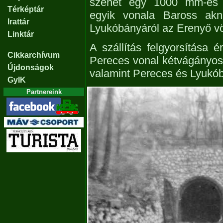
szenet egy 1000 mm-es ny
Térképtár
egyik vonala Baross akn
Irattár
Lyukóbányáról az Erenyő völ
Linktár
A szállítás felgyorsítása 
Cikkarchívum
Pereces vonal kétvágányosra
Újdonságok
valamint Pereces és Lyukóbá
GyIK
Partnereink