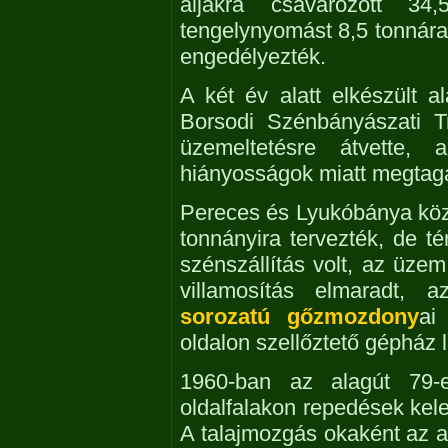
aljakra csavarozott 34
tengelynyomást 8,5 tonnára
engedélyezték.
A két év alatt elkészült al
Borsodi Szénbányászati T
üzemeltetésre átvette, 
hiányosságok miatt megtag
Pereces és Lyukóbánya közöt
tonnányira tervezték, de t
szénszállítás volt, az üz
villamosítás elmaradt,
sorozatú gőzmozdony
ai
oldalon szellőztető gépház l
1960-ban az alagút 79-
oldalfalakon repedések kele
A talajmozgás okaként az al