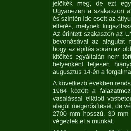
jelölték meg, de ezt egy
Ugyanezen a szakaszon az 
és szintén ide esett az átl
eltérés, melynek kiigazítás
Az érintett szakaszon az
bevonásával az alagutat m
hogy az építés során az old
kitöltés egyáltalán nem tö
helyenként teljesen hián
augusztus 14-én a forgalmat 
A következő években rendsze
1964 között a falazatmo
vasalással ellátott vasbet
alagút megerősítését, de 
2700 mm hosszú, 30 mm át
végezték el a munkát.