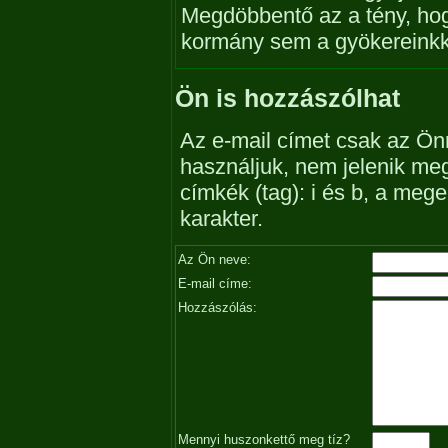
Megdöbbentő az a tény, hog
kormány sem a gyökereinkke
Ön is hozzászólhat
Az e-mail címet csak az Önn
használjuk, nem jelenik me
címkék (tag): i és b, a me
karakter.
Az Ön neve:
E-mail címe:
Hozzászólás:
Mennyi huszonkettő meg tíz?