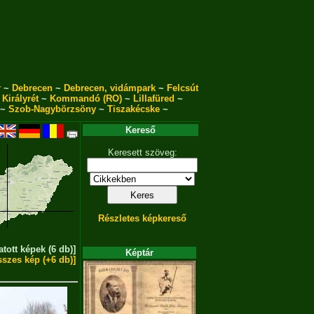
r
~
Debrecen
~
Debrecen, vidámpark
~
Felcsút
~
Királyrét
~
Kommandó (RO)
~
Lillafüred
~
~
Szob-Nagybörzsöny
~
Tiszakécske
~
Kereső
Keresett szöveg:
Részletes képkereső
atott képek (6 db)]
Képtár
sszes kép (+6 db)]