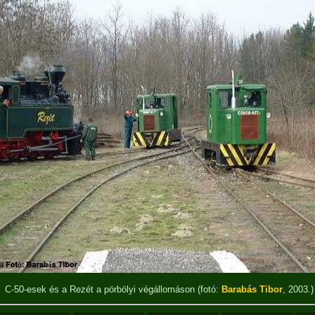
C-50-esek és a Rezét a pörbölyi végállomáson
(fotó:
Barabás Tibor
, 2003.)