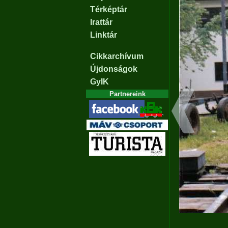
Térképtár
Irattár
Linktár
Cikkarchívum
Újdonságok
GyIK
Partnereink