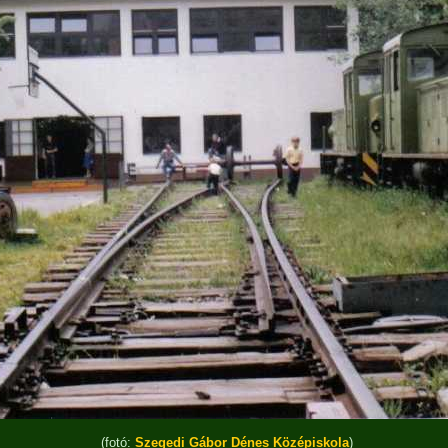
(fotó:
Szegedi Gábor Dénes Középiskola
)