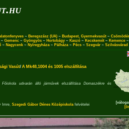
ut.hu
alatonfenyves
~
Beregszász (UA)
~
Budapest, Gyermekvasút
~
Csömödé
~
Gemenc
~
Gyöngyös
~
Hortobágy
~
Kaszó
~
Kecskemét
~
Kemence
ő
~
Nagycenk
~
Nyíregyháza
~
Pálháza
~
Pécs
~
Szegvár
~
Szilvásvárad
ági Vasút
/
A Mk48,1004 és 1005 elszállítása
Főiskola udvarán álló járművek elszállítása Domaszékre és
[váloga
 Imre
,
Szegedi Gábor Dénes Középiskola
felvételei
[ö