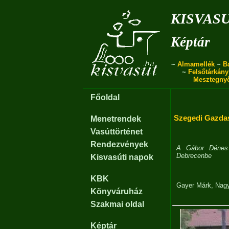
kisvas
Képtár
~
Almamellék
~
B
~
Felsőtárkány
Mesztegny
Főoldal
Szegedi Gazdas
Menetrendek
Vasúttörténet
Rendezvények
A Gábor Dénes 
Debrecenbe
Kisvasúti napok
KBK
Gayer Márk
,
Nagy
Könyváruház
Szakmai oldal
Képtár