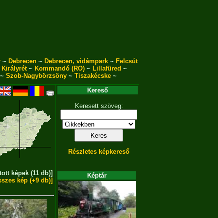
r
~
Debrecen
~
Debrecen, vidámpark
~
Felcsút
~
Királyrét
~
Kommandó (RO)
~
Lillafüred
~
~
Szob-Nagybörzsöny
~
Tiszakécske
~
Kereső
Keresett szöveg:
Részletes képkereső
tott képek (11 db)]
Képtár
sszes kép (+9 db)]