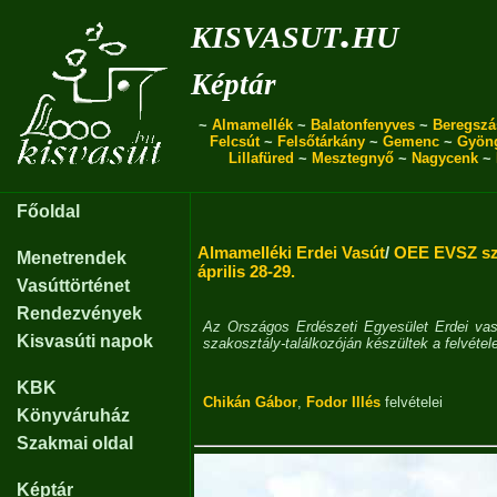
kisvasut.hu
Képtár
~
Almamellék
~
Balatonfenyves
~
Beregszá
Felcsút
~
Felsőtárkány
~
Gemenc
~
Gyön
Lillafüred
~
Mesztegnyő
~
Nagycenk
~
Főoldal
Almamelléki Erdei Vasút
/
OEE EVSZ sza
Menetrendek
április 28-29.
Vasúttörténet
Rendezvények
Az Országos Erdészeti Egyesület Erdei vas
Kisvasúti napok
szakosztály-találkozóján készültek a felvétel
KBK
Chikán Gábor
,
Fodor Illés
felvételei
Könyváruház
Szakmai oldal
Képtár