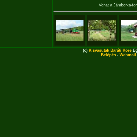
Vonat a Jámborka-fo
(c)
Kisvasutak Baráti Köre
Eg
Belépés
-
Webmail