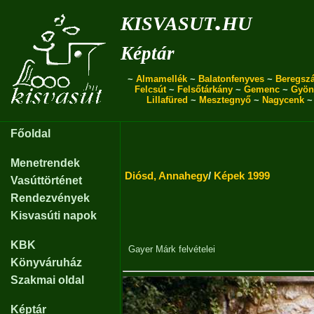
kisvasut.hu
Képtár
~
Almamellék
~
Balatonfenyves
~
Beregszá
Felcsút
~
Felsőtárkány
~
Gemenc
~
Gyön
Lillafüred
~
Mesztegnyő
~
Nagycenk
Főoldal
Menetrendek
Diósd, Annahegy
/
Képek 1999
Vasúttörténet
Rendezvények
Kisvasúti napok
KBK
Gayer Márk
felvételei
Könyváruház
Szakmai oldal
Képtár