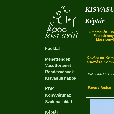
kisvas
Képtár
~
Almamellék
~
B
~
Felsőtárkány
Mesztegny
Főoldal
Kovászna-Komm
Menetrendek
érkezése Kom
Vasúttörténet
Rendezvények
Két újabb L45H 
Kisvasúti napok
Papucs András
f
KBK
Könyváruház
Szakmai oldal
Képtár