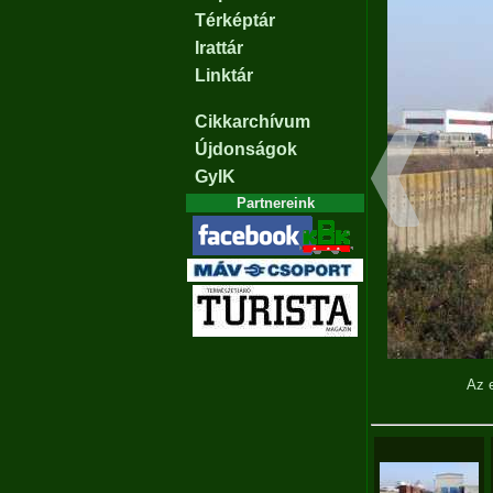
Térképtár
Irattár
Linktár
Cikkarchívum
Újdonságok
GyIK
Partnereink
Az e