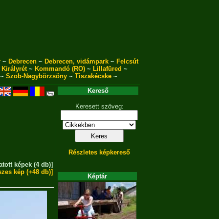
r
~
Debrecen
~
Debrecen, vidámpark
~
Felcsút
~
Királyrét
~
Kommandó (RO)
~
Lillafüred
~
~
Szob-Nagybörzsöny
~
Tiszakécske
~
Kereső
Keresett szöveg:
Részletes képkereső
atott képek (4 db)]
szes kép (+48 db)]
Képtár