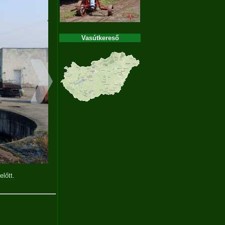
Vasútkereső
előtt.