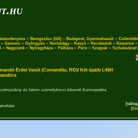
ut.hu
alatonfenyves
~
Beregszász (UA)
~
Budapest, Gyermekvasút
~
Csömödé
~
Gemenc
~
Gyöngyös
~
Hortobágy
~
Kaszó
~
Kecskemét
~
Kemence
ő
~
Nagycenk
~
Nyíregyháza
~
Pálháza
~
Pécs
~
Szegvár
~
Szilvásvárad
andó Erdei Vasút (Comandău, RO)
/
Két újabb L45H
mandóra
dízelmozdony és három személykocsi érkezett Kommandóra
[válog
elvételei
[ös