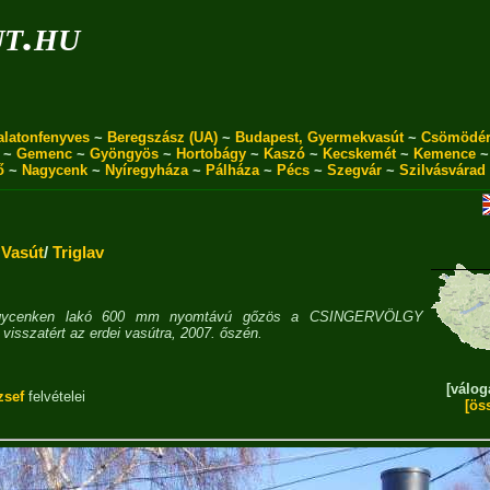
ut.hu
alatonfenyves
~
Beregszász (UA)
~
Budapest, Gyermekvasút
~
Csömödé
~
Gemenc
~
Gyöngyös
~
Hortobágy
~
Kaszó
~
Kecskemét
~
Kemence
ő
~
Nagycenk
~
Nyíregyháza
~
Pálháza
~
Pécs
~
Szegvár
~
Szilvásvárad
 Vasút
/
Triglav
agycenken lakó 600 mm nyomtávú gőzös a CSINGERVÖLGY
visszatért az erdei vasútra, 2007. őszén.
[válog
zsef
felvételei
[ös