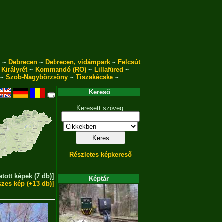
r
~
Debrecen
~
Debrecen, vidámpark
~
Felcsút
~
Királyrét
~
Kommandó (RO)
~
Lillafüred
~
~
Szob-Nagybörzsöny
~
Tiszakécske
~
Kereső
Keresett szöveg:
Részletes képkereső
atott képek (7 db)]
Képtár
szes kép (+13 db)]