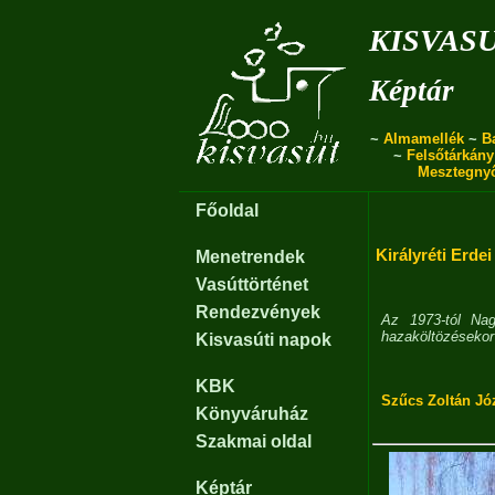
kisvas
Képtár
~
Almamellék
~
B
~
Felsőtárkány
Mesztegny
Főoldal
Királyréti Erdei
Menetrendek
Vasúttörténet
Rendezvények
Az 1973-tól N
hazaköltözésekor 
Kisvasúti napok
KBK
Szűcs Zoltán Jó
Könyváruház
Szakmai oldal
Képtár