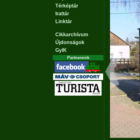
Térképtár
Irattár
Linktár
Cikkarchívum
Újdonságok
GyIK
Partnereink