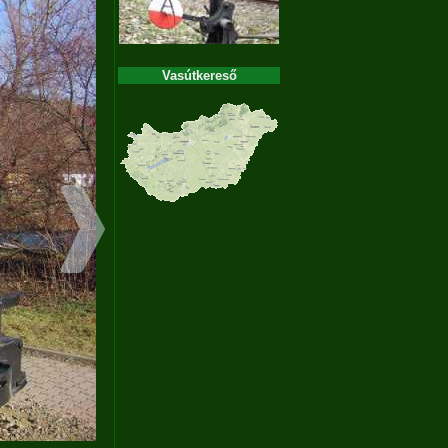
Vasútkereső