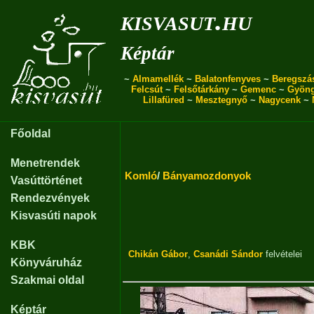
kisvasut.hu
Képtár
~
Almamellék
~
Balatonfenyves
~
Beregszá
Felcsút
~
Felsőtárkány
~
Gemenc
~
Gyön
Lillafüred
~
Mesztegnyő
~
Nagycenk
~
Főoldal
Menetrendek
Komló
/
Bányamozdonyok
Vasúttörténet
Rendezvények
Kisvasúti napok
KBK
Chikán Gábor
,
Csanádi Sándor
felvételei
Könyváruház
Szakmai oldal
Képtár