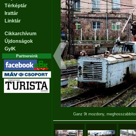
Térképtár
Irattár
Linktár
Cikkarchívum
Újdonságok
GyIK
Partnereink
Ganz 9t mozdony, meghosszabbítot