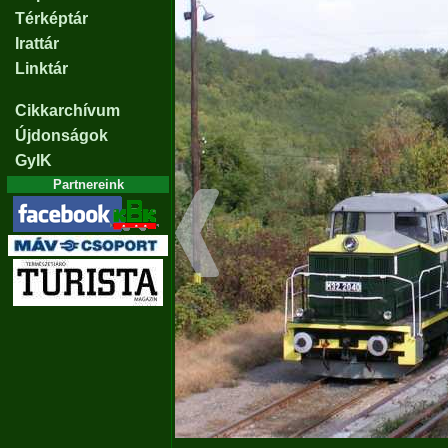
Térképtár
Irattár
Linktár
Cikkarchívum
Újdonságok
GyIK
Partnereink