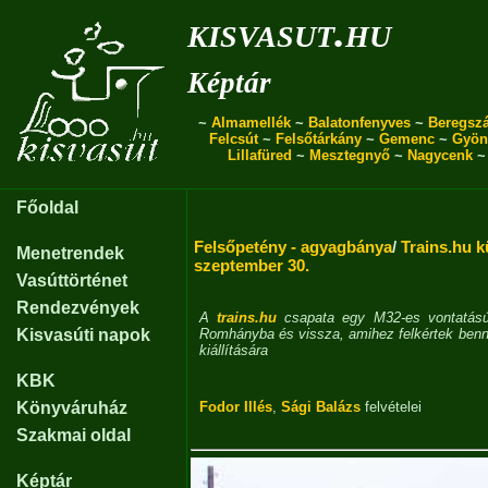
kisvasut.hu
Képtár
~
Almamellék
~
Balatonfenyves
~
Beregszá
Felcsút
~
Felsőtárkány
~
Gemenc
~
Gyön
Lillafüred
~
Mesztegnyő
~
Nagycenk
Főoldal
Felsőpetény - agyagbánya
/
Trains.hu k
Menetrendek
szeptember 30.
Vasúttörténet
Rendezvények
A
trains.hu
csapata egy M32-es vontatású 
Kisvasúti napok
Romhányba és vissza, amihez felkértek bennü
kiállítására
KBK
Könyváruház
Fodor Illés
,
Sági Balázs
felvételei
Szakmai oldal
Képtár