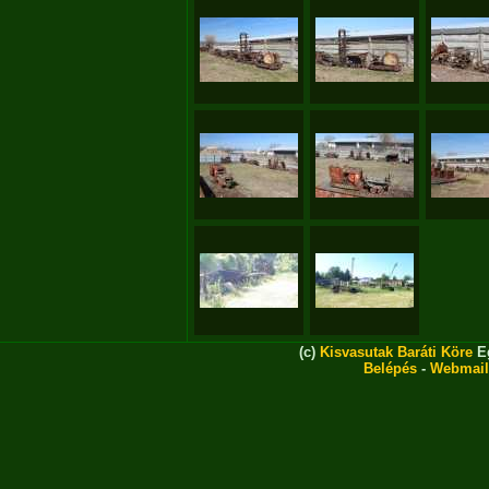
(c)
Kisvasutak Baráti Köre
Eg
Belépés
-
Webmail