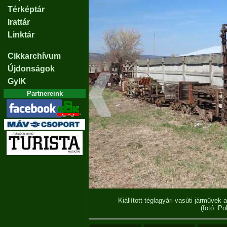
Térképtár
Irattár
Linktár
Cikkarchívum
Újdonságok
GyIK
Partnereink
Kiállított téglagyári vasúti járműve
(fotó: P