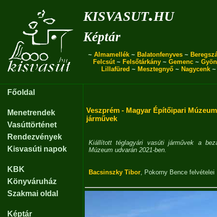
kisvasut.hu
Képtár
~
Almamellék
~
Balatonfenyves
~
Beregszá
Felcsút
~
Felsőtárkány
~
Gemenc
~
Gyön
Lillafüred
~
Mesztegnyő
~
Nagycenk
Főoldal
Veszprém - Magyar Építőipari Múzeum
Menetrendek
járművek
Vasúttörténet
Rendezvények
Kiállított téglagyári vasúti járművek a be
Kisvasúti napok
Múzeum udvarán 2021-ben.
KBK
Bacsinszky Tibor
,
Pokorny Bence
felvételei
Könyváruház
Szakmai oldal
Képtár