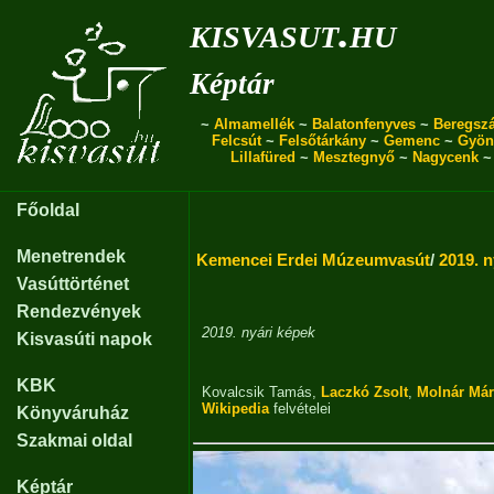
kisvasut.hu
Képtár
~
Almamellék
~
Balatonfenyves
~
Beregszá
Felcsút
~
Felsőtárkány
~
Gemenc
~
Gyön
Lillafüred
~
Mesztegnyő
~
Nagycenk
Főoldal
Menetrendek
Kemencei Erdei Múzeumvasút
/
2019. n
Vasúttörténet
Rendezvények
2019. nyári képek
Kisvasúti napok
KBK
Kovalcsik Tamás
,
Laczkó Zsolt
,
Molnár Már
Wikipedia
felvételei
Könyváruház
Szakmai oldal
Képtár