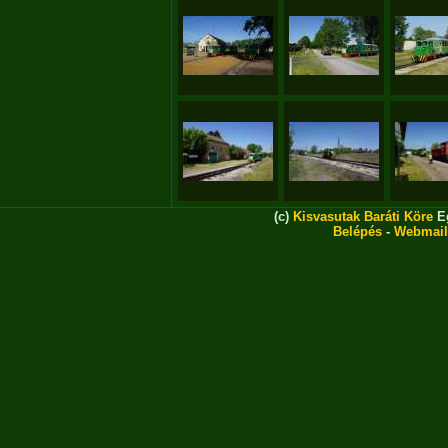
(c)
Kisvasutak Baráti Köre
Eg
Belépés
-
Webmail