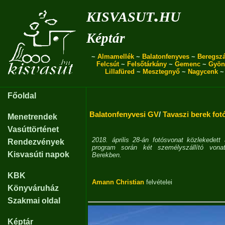
kisvasut.hu
Képtár
~
Almamellék
~
Balatonfenyves
~
Beregszá
Felcsút
~
Felsőtárkány
~
Gemenc
~
Gyön
Lillafüred
~
Mesztegnyő
~
Nagycenk
Főoldal
Balatonfenyvesi GV
/
Tavaszi berek fot
Menetrendek
Vasúttörténet
2018. április 28-án fotósvonat közlekedett
Rendezvények
program során két személyszállító vonat
Kisvasúti napok
Berekben.
KBK
Amann Christian
felvételei
Könyváruház
Szakmai oldal
Képtár