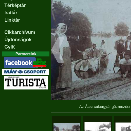
Térképtár
Irattár
Linktár
Cikkarchívum
Újdonságok
GyIK
Partnereink
Az Ácsi cukorgyár gőzmozdony