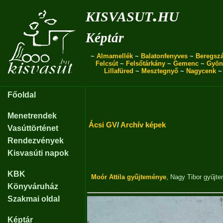
kisvasut.hu
Képtár
~
Almamellék
~
Balatonfenyves
~
Beregszá
Felcsút
~
Felsőtárkány
~
Gemenc
~
Gyön
Lillafüred
~
Mesztegnyő
~
Nagycenk
Főoldal
Menetrendek
Ácsi GV
/
Archív képek
Vasúttörténet
Rendezvények
Kisvasúti napok
KBK
Moór Attila gyűjteménye
,
Nagy Tibor gyűjt
Könyváruház
Szakmai oldal
Képtár