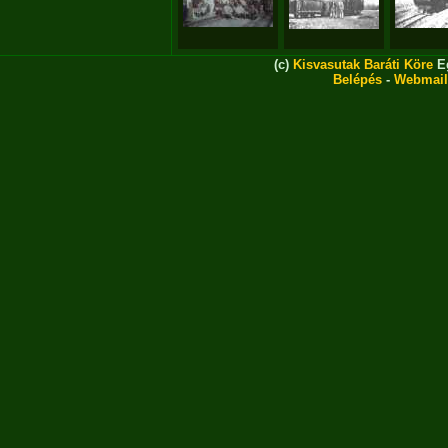
(c)
Kisvasutak Baráti Köre
Eg
Belépés
-
Webmail