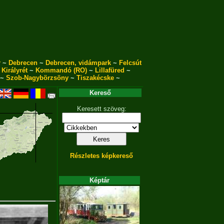
r
~
Debrecen
~
Debrecen, vidámpark
~
Felcsút
~
Királyrét
~
Kommandó (RO)
~
Lillafüred
~
~
Szob-Nagybörzsöny
~
Tiszakécske
~
Kereső
Keresett szöveg:
Részletes képkereső
Képtár