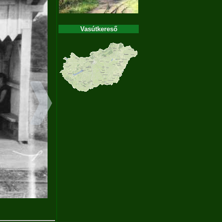
Vasútkereső