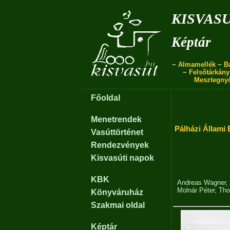
kisvas
Képtár
~
Almamellék
~
B
~
Felsőtárkány
Mesztegny
Főoldal
Menetrendek
Pálházi Állami 
Vasúttörténet
Rendezvények
Kisvasúti napok
KBK
Andreas Wagner
,
Molnár Péter
,
Tho
Könyváruház
Szakmai oldal
Képtár