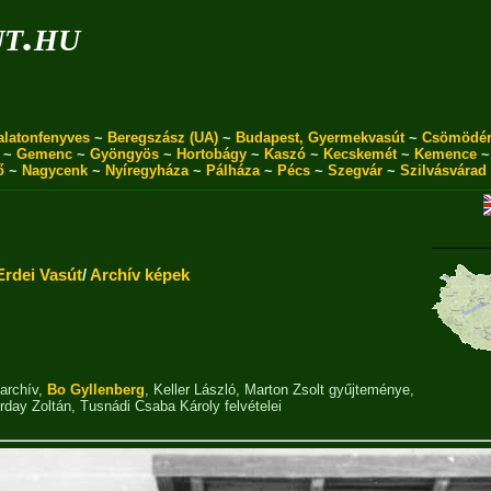
ut.hu
alatonfenyves
~
Beregszász (UA)
~
Budapest, Gyermekvasút
~
Csömödé
~
Gemenc
~
Gyöngyös
~
Hortobágy
~
Kaszó
~
Kecskemét
~
Kemence
ő
~
Nagycenk
~
Nyíregyháza
~
Pálháza
~
Pécs
~
Szegvár
~
Szilvásvárad
Erdei Vasút
/
Archív képek
archív
,
Bo Gyllenberg
,
Keller László
,
Marton Zsolt gyűjteménye
,
rday Zoltán
,
Tusnádi Csaba Károly
felvételei