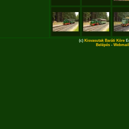
(c)
Kisvasutak Baráti Köre
Eg
Belépés
-
Webmail