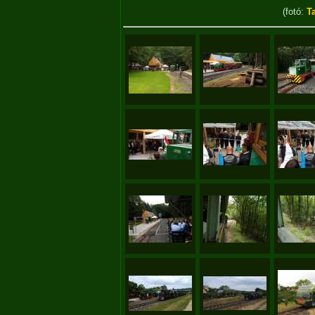
(fotó:
T