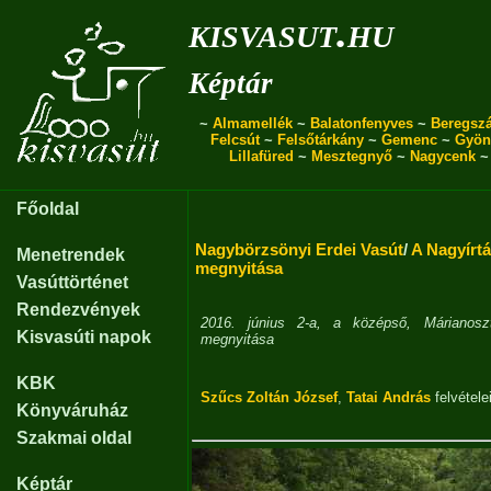
kisvasut.hu
Képtár
~
Almamellék
~
Balatonfenyves
~
Beregszá
Felcsút
~
Felsőtárkány
~
Gemenc
~
Gyön
Lillafüred
~
Mesztegnyő
~
Nagycenk
Főoldal
Nagybörzsönyi Erdei Vasút
/
A Nagyírt
Menetrendek
megnyitása
Vasúttörténet
Rendezvények
2016. június 2-a, a középső, Márianoszt
Kisvasúti napok
megnyitása
KBK
Szűcs Zoltán József
,
Tatai András
felvétele
Könyváruház
Szakmai oldal
Képtár