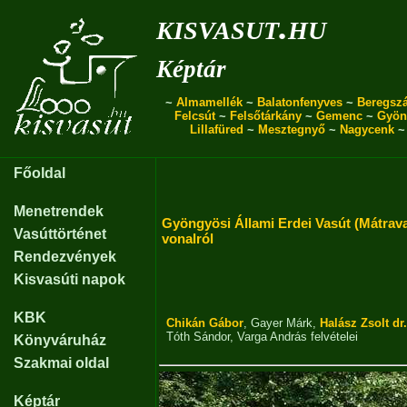
kisvasut.hu
Képtár
~
Almamellék
~
Balatonfenyves
~
Beregszá
Felcsút
~
Felsőtárkány
~
Gemenc
~
Gyön
Lillafüred
~
Mesztegnyő
~
Nagycenk
Főoldal
Menetrendek
Gyöngyösi Állami Erdei Vasút (Mátrav
Vasúttörténet
vonalról
Rendezvények
Kisvasúti napok
KBK
Chikán Gábor
,
Gayer Márk
,
Halász Zsolt dr.
Tóth Sándor
,
Varga András
felvételei
Könyváruház
Szakmai oldal
Képtár