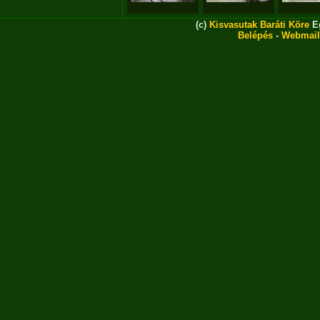
(c)
Kisvasutak Baráti Köre
Eg
Belépés
-
Webmail