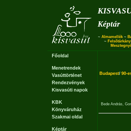
kisvas
Képtár
~
Almamellék
~
B
~
Felsőtárkány
Mesztegny
Főoldal
Menetrendek
Budapest
/
90-e
Vasúttörténet
Rendezvények
Kisvasúti napok
KBK
Bede András
,
Gon
Könyváruház
Szakmai oldal
Képtár