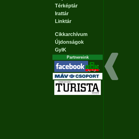
Térképtár
Irattár
Linktár
Cikkarchívum
Újdonságok
GyIK
Partnereink