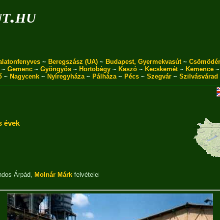
ut.hu
alatonfenyves
~
Beregszász (UA)
~
Budapest, Gyermekvasút
~
Csömödé
~
Gemenc
~
Gyöngyös
~
Hortobágy
~
Kaszó
~
Kecskemét
~
Kemence
ő
~
Nagycenk
~
Nyíregyháza
~
Pálháza
~
Pécs
~
Szegvár
~
Szilvásvárad
s évek
dos Árpád
,
Molnár Márk
felvételei