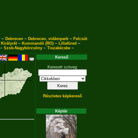
r
~
Debrecen
~
Debrecen, vidámpark
~
Felcsút
~
Királyrét
~
Kommandó (RO)
~
Lillafüred
~
~
Szob-Nagybörzsöny
~
Tiszakécske
~
Kereső
Keresett szöveg:
Részletes képkereső
Képtár