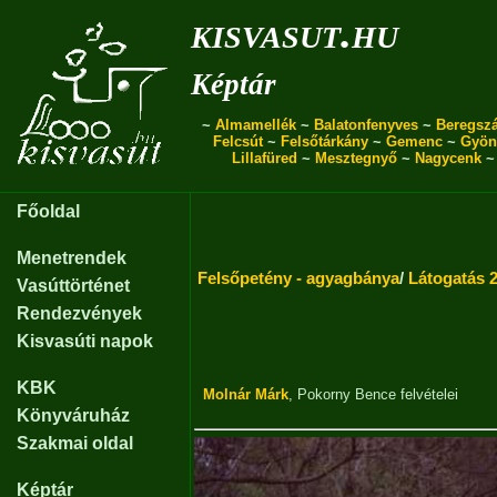
kisvasut.hu
Képtár
~
Almamellék
~
Balatonfenyves
~
Beregszá
Felcsút
~
Felsőtárkány
~
Gemenc
~
Gyön
Lillafüred
~
Mesztegnyő
~
Nagycenk
Főoldal
Menetrendek
Felsőpetény - agyagbánya
/
Látogatás 
Vasúttörténet
Rendezvények
Kisvasúti napok
KBK
Molnár Márk
,
Pokorny Bence
felvételei
Könyváruház
Szakmai oldal
Képtár