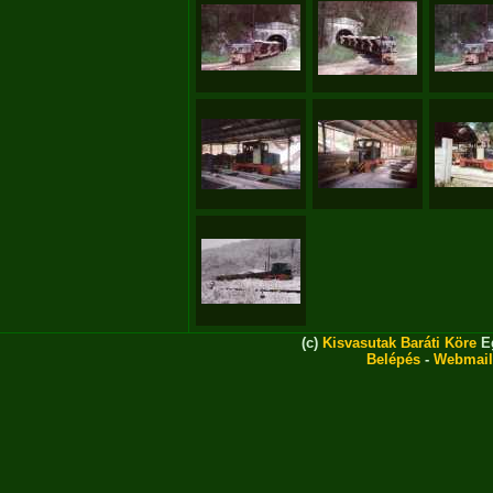
(c)
Kisvasutak Baráti Köre
Eg
Belépés
-
Webmail