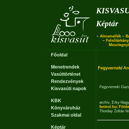
kisvas
Képtár
~
Almamellék
~
B
~
Felsőtárkány
Mesztegny
Főoldal
Menetrendek
Fegyvernek
/
Ar
Vasúttörténet
Rendezvények
Fegyverneki Gazda
Kisvasúti napok
KBK
archív
,
Erky-Nagy
fentrol.hu; Föld
Könyváruház
Thorday Zoltán
fe
Szakmai oldal
Képtár