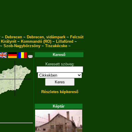
r
~
Debrecen
~
Debrecen, vidámpark
~
Felcsút
~
Királyrét
~
Kommandó (RO)
~
Lillafüred
~
~
Szob-Nagybörzsöny
~
Tiszakécske
~
Kereső
Keresett szöveg:
Részletes képkereső
Képtár