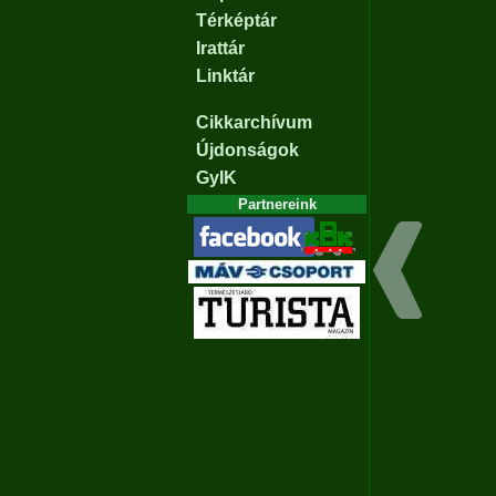
Térképtár
Irattár
Linktár
Cikkarchívum
Újdonságok
GyIK
Partnereink