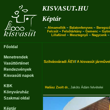
kisvasut.hu
Képtár
~
Almamellék
~
Balatonfenyves
~
Beregszá
Felcsút
~
Felsőtárkány
~
Gemenc
~
Gyön
Lillafüred
~
Mesztegnyő
~
Nagycenk
Főoldal
Menetrendek
Szilvásváradi ÁEV
/
A kisvasút járműve
Vasúttörténet
Rendezvények
Kisvasúti napok
KBK
Halász Zsolt dr.
,
Jakóts Ádám
felvételei
Könyváruház
Szakmai oldal
Képtár