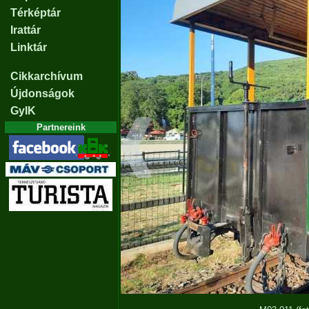
Térképtár
Irattár
Linktár
Cikkarchívum
Újdonságok
GyIK
Partnereink