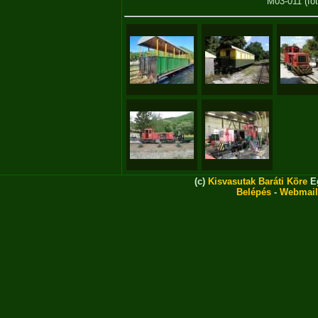
M03-011
(fo
(c)
Kisvasutak Baráti Köre
Eg
Belépés
-
Webmail