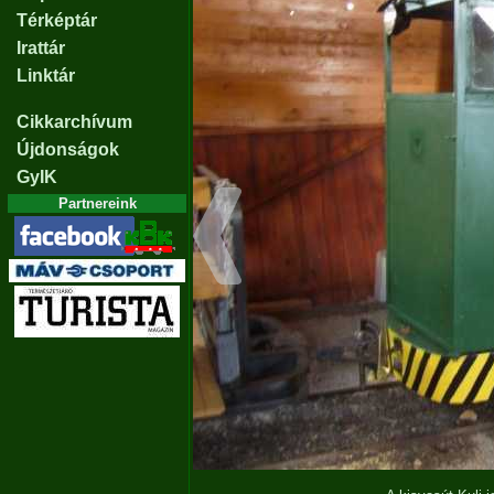
Térképtár
Irattár
Linktár
Cikkarchívum
Újdonságok
GyIK
Partnereink