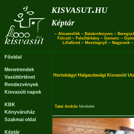
kisvasut.hu
Képtár
~
Almamellék
~
Balatonfenyves
~
Beregszá
Felcsút
~
Felsőtárkány
~
Gemenc
~
Gyön
Lillafüred
~
Mesztegnyő
~
Nagycenk
Főoldal
Menetrendek
Hortobágyi Halgazdasági Kisvasút
/
Ut
Vasúttörténet
Rendezvények
Kisvasúti napok
KBK
Tatai András
felvételei
Könyváruház
Szakmai oldal
Képtár