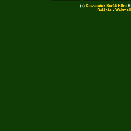
(c)
Kisvasutak Baráti Köre
Eg
Belépés
-
Webmail