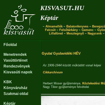
kisvasut.hu
Képtár
~
Almamellék
~
Balatonfenyves
~
Beregszá
Felcsút
~
Felsőtárkány
~
Gemenc
~
Gyön
Lillafüred
~
Mesztegnyő
~
Nagycenk
Főoldal
Gyula
/
Gyulavidéki HÉV
Menetrendek
Vasúttörténet
Az 1906-1944 között működött vonal képei
Rendezvények
Kisvasúti napok
Cikkarchívum
KBK
Herbert Moser gyűjteménye
,
Közlekedési M
Nagy Tibor gyűjteménye
felvételei
Könyváruház
Szakmai oldal
Képtár