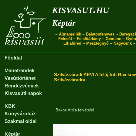
kisvasut.hu
Képtár
~
Almamellék
~
Balatonfenyves
~
Beregszá
Felcsút
~
Felsőtárkány
~
Gemenc
~
Gyön
Lillafüred
~
Mesztegnyő
~
Nagycenk
Főoldal
Menetrendek
Szilvásváradi ÁEV
/
A felújított Bax ko
Vasúttörténet
Szilvásváradra
Rendezvények
Kisvasúti napok
KBK
Bakos Attila
felvételei
Könyváruház
Szakmai oldal
Képtár