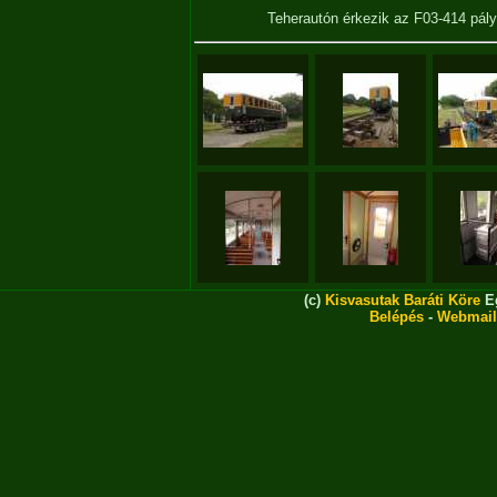
Teherautón érkezik az F03-414 pá
(c)
Kisvasutak Baráti Köre
Eg
Belépés
-
Webmail