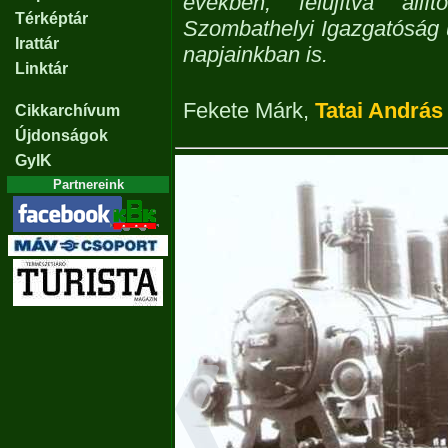
években, felújítva ál
Térképtár
Szombathelyi Igazgatóság ud
Irattár
napjainkban is.
Linktár
Fekete Márk
,
Tatai András
Cikkarchívum
Újdonságok
GyIK
Partnereink