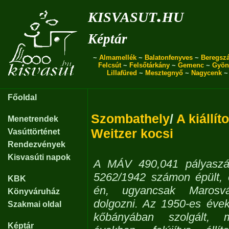
kisvasut.hu
Képtár
~
Almamellék
~
Balatonfenyves
~
Beregszá
Felcsút
~
Felsőtárkány
~
Gemenc
~
Gyön
Lillafüred
~
Mesztegnyő
~
Nagycenk
Főoldal
Szombathely
/
A kiállít
Menetrendek
Weitzer kocsi
Vasúttörténet
Rendezvények
Kisvasúti napok
A MÁV 490,041 pályasz
5262/1942 számon épült, é
KBK
én, ugyancsak Marosvá
Könyváruház
dolgozni. Az 1950-es évekt
Szakmai oldal
kőbányában szolgált,
Képtár