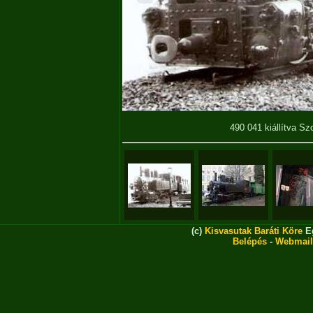
490 041 kiállítva Sz
(c)
Kisvasutak Baráti Köre
Eg
Belépés
-
Webmail