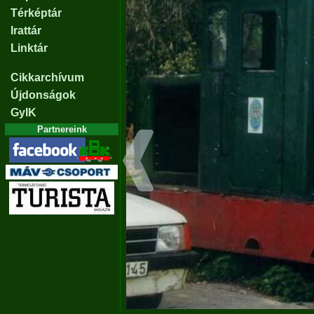
Térképtár
Irattár
Linktár
Cikkarchívum
Újdonságok
GyIK
Partnereink