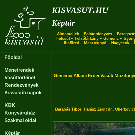
kisvasut.hu
Képtár
~
Almamellék
~
Balatonfenyves
~
Beregszá
Felcsút
~
Felsőtárkány
~
Gemenc
~
Gyön
Lillafüred
~
Mesztegnyő
~
Nagycenk
~
Főoldal
Menetrendek
Gemenci Állami Erdei Vasút
/
Mozdony
Vasúttörténet
Rendezvények
Kisvasúti napok
KBK
Barabás Tibor
,
Halász Zsolt dr.
,
Uherkovic
Könyváruház
Szakmai oldal
Képtár