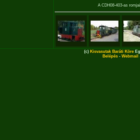
A CDH08-403-as romja
(c)
Kisvasutak Baráti Köre
Eg
Belépés
-
Webmail