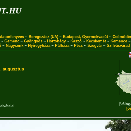
ut.hu
alatonfenyves
~
Beregszász (UA)
~
Budapest, Gyermekvasút
~
Csömödé
~
Gemenc
~
Gyöngyös
~
Hortobágy
~
Kaszó
~
Kecskemét
~
Kemence
ő
~
Nagycenk
~
Nyíregyháza
~
Pálháza
~
Pécs
~
Szegvár
~
Szilvásvárad
. augusztus
[válog
elvételei
[ö