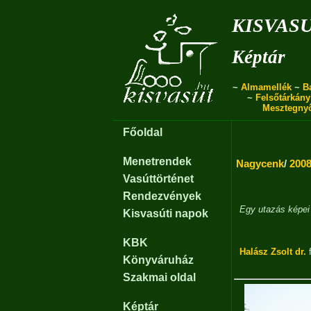
kisvas
Képtár
~
Almamellék
~
B
~
Felsőtárkány
Mesztegny
Főoldal
Menetrendek
Nagycenk
/
2008
Vasúttörténet
Rendezvények
Egy utazás képei
Kisvasúti napok
KBK
Halász Zsolt dr.
f
Könyváruház
Szakmai oldal
Képtár