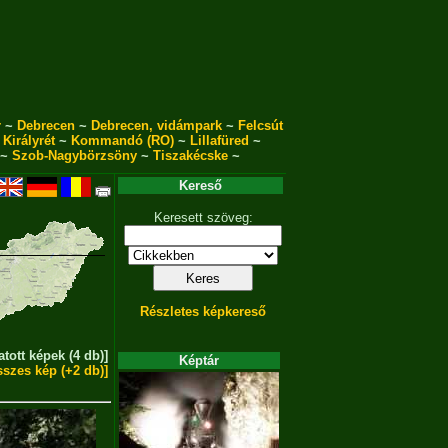
r
~
Debrecen
~
Debrecen, vidámpark
~
Felcsút
~
Királyrét
~
Kommandó (RO)
~
Lillafüred
~
~
Szob-Nagybörzsöny
~
Tiszakécske
~
Kereső
Keresett szöveg:
Részletes képkereső
atott képek (4 db)]
Képtár
sszes kép (+2 db)]