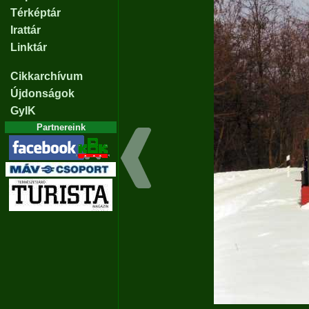
Térképtár
Irattár
Linktár
Cikkarchívum
Újdonságok
GyIK
Partnereink