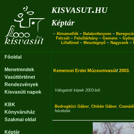
kisvasut.hu
Képtár
~
Almamellék
~
Balatonfenyves
~
Beregszá
Felcsút
~
Felsőtárkány
~
Gemenc
~
Gyön
Lillafüred
~
Mesztegnyő
~
Nagycenk
~
Főoldal
Menetrendek
Kemencei Erdei Múzeumvasút
/
2003.
Vasúttörténet
Rendezvények
Válogatott képek 2003-ból.
Kisvasúti napok
KBK
Bodrogközi Gábor
,
Chikán Gábor
,
Csanádi
felvételei
Könyváruház
Szakmai oldal
Képtár