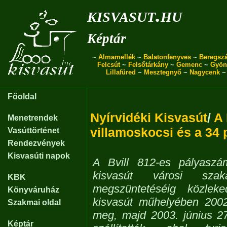
kisvasut.hu
Képtár
~
Almamellék
~
Balatonfenyves
~
Beregszá
Felcsút
~
Felsőtárkány
~
Gemenc
~
Gyön
Lillafüred
~
Mesztegnyő
~
Nagycenk
Főoldal
Nyírvidéki Kisvasút
/
A 
Menetrendek
villamoskocsi és a 34 
Vasúttörténet
Rendezvények
Kisvasúti napok
A Bvill 812-es pályaszá
kisvasút városi szak
KBK
megszüntetéséig közleked
Könyváruház
kisvasút műhelyében 2002
Szakmai oldal
meg, majd 2003. június 2
Képtár