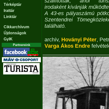
szállították, ahol turis
Térképtár
irodaként kívánják működtet
Irattár
A 43-es pályaszámú pótko
Linktár
Szentendrei Tömegközle
található.
Cikkarchívum
Újdonságok
archív
,
Hoványi Péter
,
Pet
GyIK
Varga Ákos Endre
felvétel
Partnereink