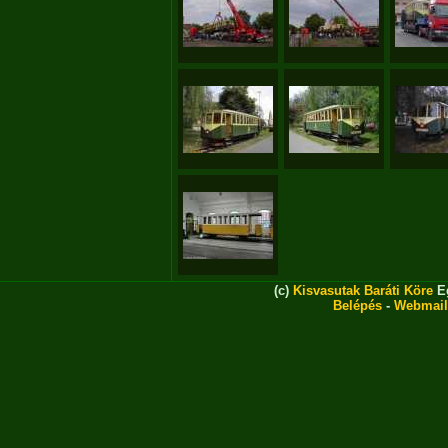
(c)
Kisvasutak Baráti Köre
Eg
Belépés
-
Webmail