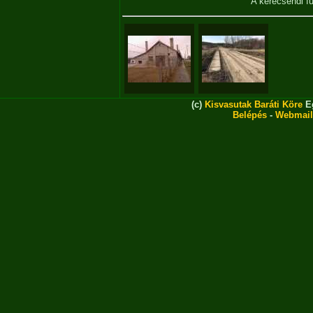
A kerecsendi fű
(c)
Kisvasutak Baráti Köre
Eg
Belépés
-
Webmail