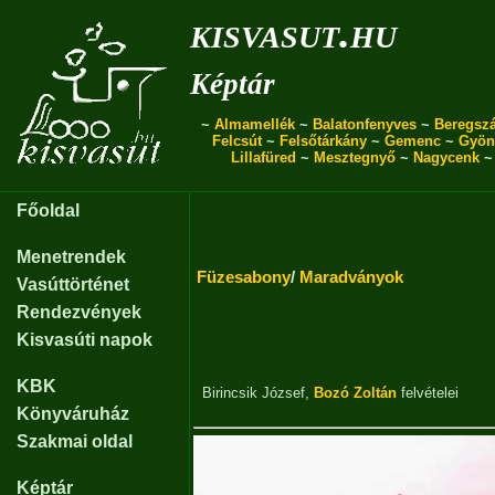
kisvasut.hu
Képtár
~
Almamellék
~
Balatonfenyves
~
Beregszá
Felcsút
~
Felsőtárkány
~
Gemenc
~
Gyön
Lillafüred
~
Mesztegnyő
~
Nagycenk
Főoldal
Menetrendek
Füzesabony
/
Maradványok
Vasúttörténet
Rendezvények
Kisvasúti napok
KBK
Birincsik József
,
Bozó Zoltán
felvételei
Könyváruház
Szakmai oldal
Képtár