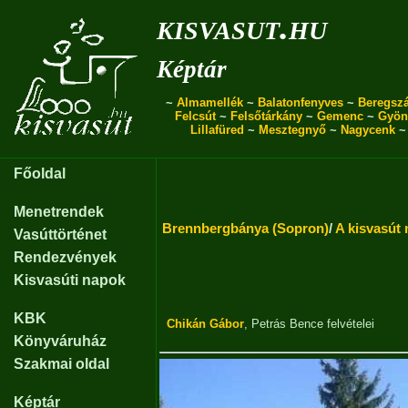
kisvasut.hu
Képtár
~
Almamellék
~
Balatonfenyves
~
Beregszá
Felcsút
~
Felsőtárkány
~
Gemenc
~
Gyön
Lillafüred
~
Mesztegnyő
~
Nagycenk
Főoldal
Menetrendek
Brennbergbánya (Sopron)
/
A kisvasút
Vasúttörténet
Rendezvények
Kisvasúti napok
KBK
Chikán Gábor
,
Petrás Bence
felvételei
Könyváruház
Szakmai oldal
Képtár