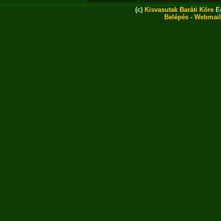
(c)
Kisvasutak Baráti Köre
Eg
Belépés
-
Webmail