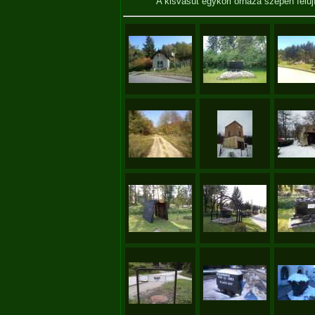
A kisvasút egykori őrháza szépen felú