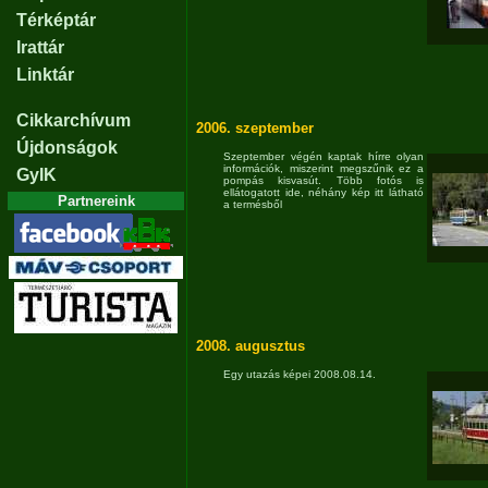
Térképtár
Irattár
Linktár
Cikkarchívum
2006. szeptember
Újdonságok
Szeptember végén kaptak hírre olyan
információk, miszerint megszűnik ez a
GyIK
pompás kisvasút. Több fotós is
ellátogatott ide, néhány kép itt látható
Partnereink
a termésből
2008. augusztus
Egy utazás képei 2008.08.14.