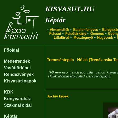
kisvasut.hu
Képtár
~
Almamellék
~
Balatonfenyves
~
Beregszá
Felcsút
~
Felsőtárkány
~
Gemenc
~
Gyön
Lillafüred
~
Mesztegnyő
~
Nagycenk
~
Főoldal
Trencsénteplic - Hőlak (Trenčianska Te
Menetrendek
Vasúttörténet
760 mm nyomtávolságú villamosított kisvasú
Rendezvények
Hőlak állomásától halad Trencsénteplicig
Kisvasúti napok
KBK
Archív képek
Könyváruház
Szakmai oldal
Képtár