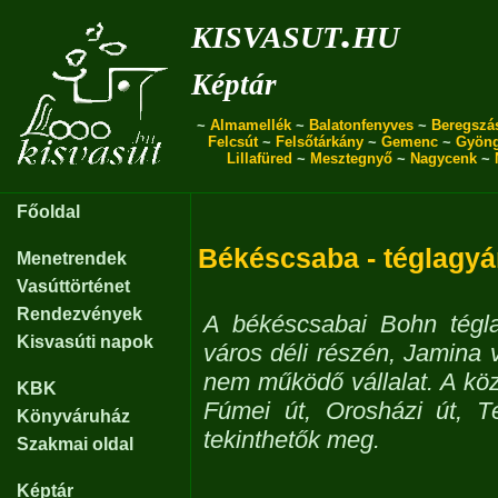
kisvasut.hu
Képtár
~
Almamellék
~
Balatonfenyves
~
Beregszá
Felcsút
~
Felsőtárkány
~
Gemenc
~
Gyön
Lillafüred
~
Mesztegnyő
~
Nagycenk
~
Főoldal
Békéscsaba - téglagyá
Menetrendek
Vasúttörténet
Rendezvények
A békéscsabai Bohn tégla
Kisvasúti napok
város déli részén, Jamina 
nem működő vállalat. A köz
KBK
Fúmei út, Orosházi út, Té
Könyváruház
tekinthetők meg.
Szakmai oldal
Képtár