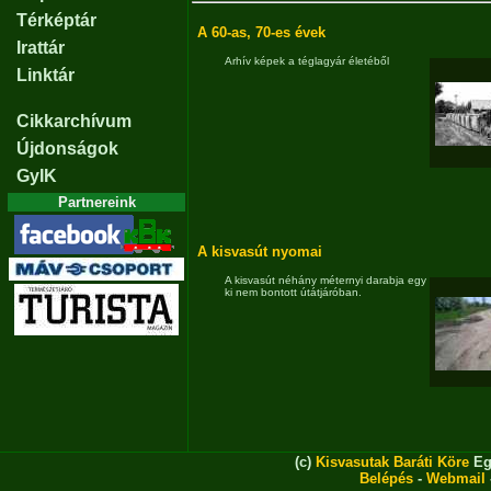
Térképtár
A 60-as, 70-es évek
Irattár
Arhív képek a téglagyár életéből
Linktár
Cikkarchívum
Újdonságok
GyIK
Partnereink
A kisvasút nyomai
A kisvasút néhány méternyi darabja egy
ki nem bontott útátjáróban.
(c)
Kisvasutak Baráti Köre
Eg
Belépés
-
Webmail