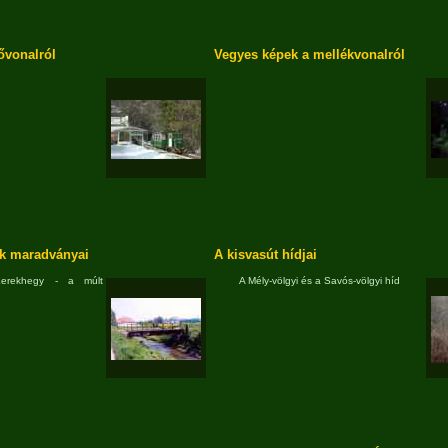
ővonalról
Vegyes képek a mellékvonalról
k maradványai
A kisvasút hídjai
Kerekhegy - a múlt
A Mély-völgyi és a Savós-völgyi híd