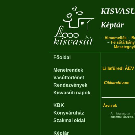
kisvas
Képtár
~
Almamellék
~
B
~
Felsőtárkány
Mesztegny
Főoldal
Lillafüredi ÁEV
Menetrendek
Vasúttörténet
Cikkarchívum
Rendezvények
Kisvasúti napok
KBK
Árvizek
Könyváruház
A kisvasutat 
sújtották árvizek.
Szakmai oldal
Képtár