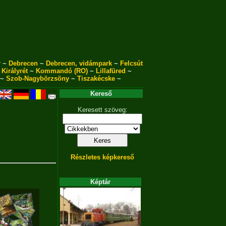
r
~
Debrecen
~
Debrecen, vidámpark
~
Felcsút
~
Királyrét
~
Kommandó (RO)
~
Lillafüred
~
~
Szob-Nagybörzsöny
~
Tiszakécske
~
Kereső
Keresett szöveg:
Részletes képkereső
Képtár