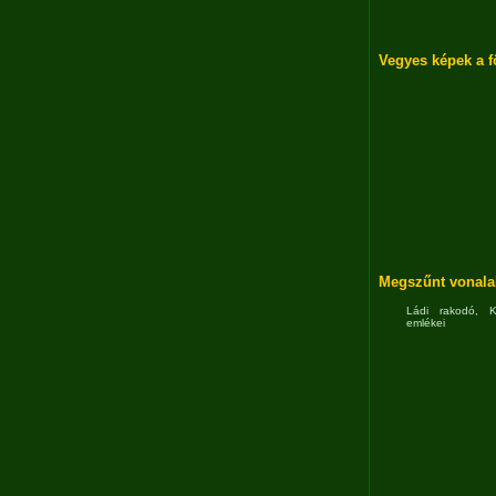
Vegyes képek a f
Megszűnt vonala
Ládi rakodó, 
emlékei