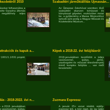
 kezdetéről 2010
Szabadtéri járműkiállítás Újmassán...
ásokat felhasználva a
Az Újmassai őskohóval szemben lévő
zdte Garadna állomás
szabadtéri skanzen kohászati és
megállóhely teljes
bányászati gépeket, eszközöket mutat
be, a gyűjtemény a Massa Múzeumhoz
tartozik (ami pedig a Magyar Műszaki és
Közlekedési Múzeum...
ttrakciók és kapuk a...
Képek a 2018-22. évi felújításról
 1601/1.1/031 projekt
2018.januárjában kezdődött a teljes
vasútüzemet, (pálya, jármű,
utasforgalmi és műszaki létesítmények)
érintő komplex felújítás ... van miről
beszámolni
s - 2018-2022. évi n...
Zuzmara Expressz
- a 2018. januárjában
A január 25-i vonat inkább rejtély-
es vasútüzemet, (pálya,
expressz lett, a köd miatt, de így talán