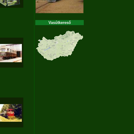
Vasútkereső