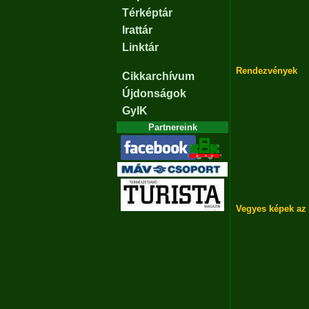
Térképtár
Irattár
Linktár
Rendezvények
Cikkarchívum
Újdonságok
GyIK
Partnereink
Vegyes képek az 