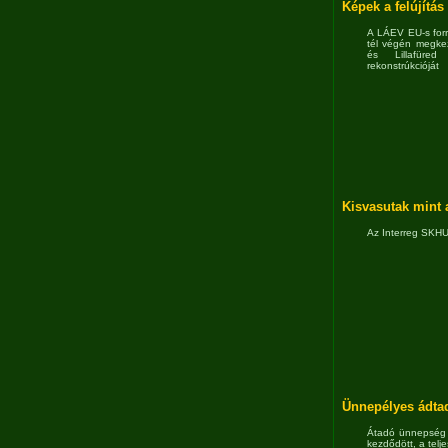
Képek a felújítás
A LÁEV EU-s forr
tél végén megke
és Lillafüred 
rekonstrúkcióját
Kisvasutak mint a
Az Interreg SKHU
Ünnepélyes ádtadá
Átadó ünnepség 
kezdődött, a telj