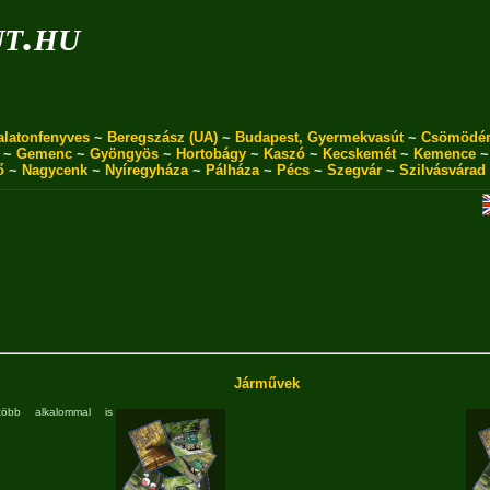
ut.hu
alatonfenyves
~
Beregszász (UA)
~
Budapest, Gyermekvasút
~
Csömödé
~
Gemenc
~
Gyöngyös
~
Hortobágy
~
Kaszó
~
Kecskemét
~
Kemence
ő
~
Nagycenk
~
Nyíregyháza
~
Pálháza
~
Pécs
~
Szegvár
~
Szilvásvárad
Járművek
több alkalommal is