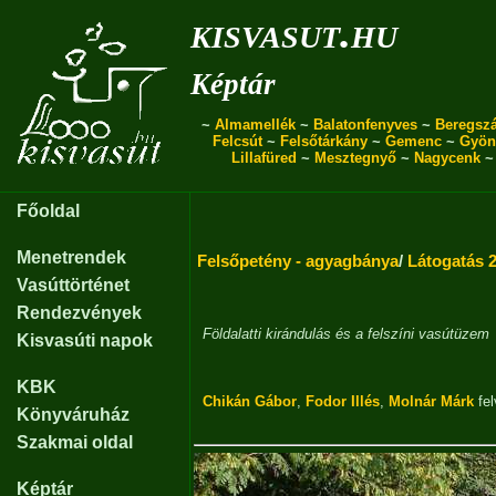
kisvasut.hu
Képtár
~
Almamellék
~
Balatonfenyves
~
Beregszá
Felcsút
~
Felsőtárkány
~
Gemenc
~
Gyön
Lillafüred
~
Mesztegnyő
~
Nagycenk
Főoldal
Menetrendek
Felsőpetény - agyagbánya
/
Látogatás 
Vasúttörténet
Rendezvények
Földalatti kirándulás és a felszíni vasútüzem
Kisvasúti napok
KBK
Chikán Gábor
,
Fodor Illés
,
Molnár Márk
fel
Könyváruház
Szakmai oldal
Képtár