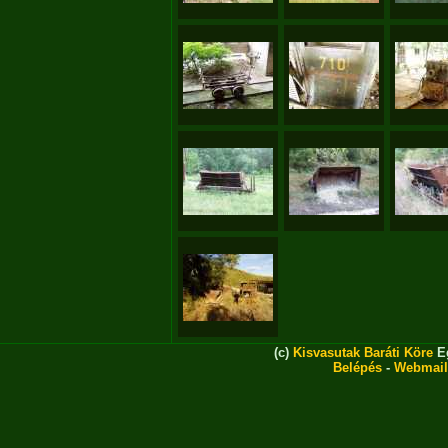
(c)
Kisvasutak Baráti Köre
Eg
Belépés
-
Webmail