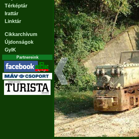
Térképtár
Irattár
Linktár
Cikkarchívum
Újdonságok
GyIK
Partnereink