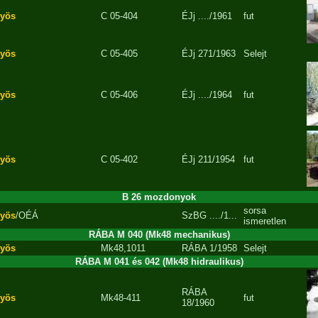
yös
C 05-404
ÉJj
..../1961
fut
yös
C 05-405
ÉJj
271/1963
Selejt
yös
C 05-406
ÉJj
..../1964
fut
yös
C 05-402
ÉJj
211/1954
fut
B 26 mozdonyok
sorsa
yös
/OÉÁ
SzBG
..../1...
ismeretlen
RÁBA M 040 (Mk48 mechanikus)
yös
Mk48,1011
RÁBA
1/1958
Selejt
RÁBA M 041 és 042 (Mk48 hidraulikus)
RÁBA
yös
Mk48-411
fut
18/1960