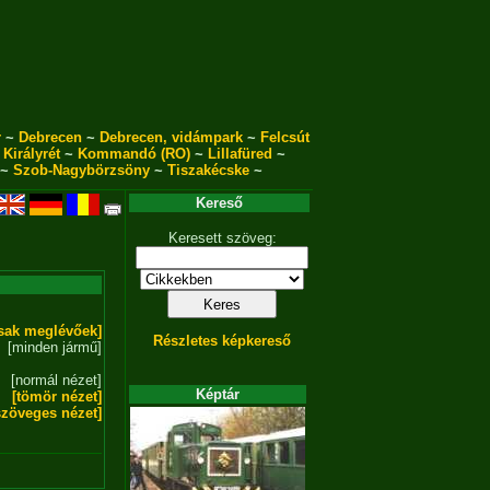
r
~
Debrecen
~
Debrecen, vidámpark
~
Felcsút
~
Királyrét
~
Kommandó (RO)
~
Lillafüred
~
~
Szob-Nagybörzsöny
~
Tiszakécske
~
Kereső
Keresett szöveg:
sak meglévőek]
Részletes képkereső
[minden jármű]
[normál nézet]
Képtár
[tömör nézet]
szöveges nézet]