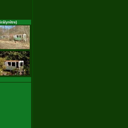
rályrétre)