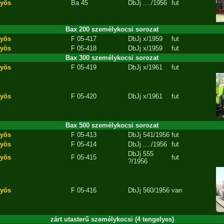
yös
Ba 45
DbJj
..../1956
fut
Bax 200 személykocsi sorozat
yös
F 05-417
DbJj
x/1959
fut
yös
F 05-418
DbJj
x/1959
fut
Bax 300 személykocsi sorozat
yös
F 05-419
DbJj
x/1961
fut
yös
F 05-420
DbJj
x/1961
fut
Bax 500 személykocsi sorozat
yös
F 05-413
DbJj
541/1956
fut
yös
F 05-414
DbJj
..../1956
fut
DbJj
555
yös
F 05-415
fut
?/1956
yös
F 05-416
DbJj
560/1956
van
zárt utasterű személykocsi (4 tengelyes)