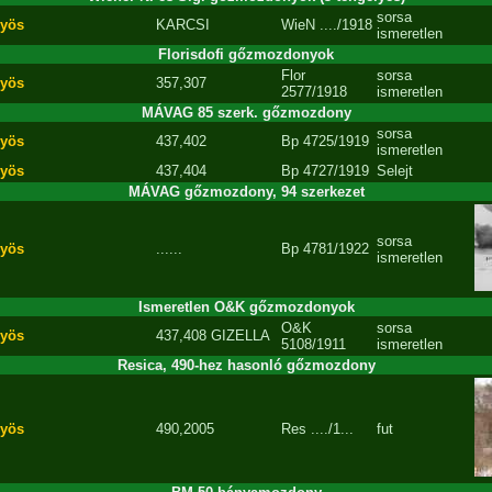
sorsa
yös
KARCSI
WieN ..../1918
ismeretlen
Florisdofi gőzmozdonyok
Flor
sorsa
yös
357,307
2577/1918
ismeretlen
MÁVAG 85 szerk. gőzmozdony
sorsa
yös
437,402
Bp
4725/1919
ismeretlen
yös
437,404
Bp
4727/1919
Selejt
MÁVAG gőzmozdony, 94 szerkezet
sorsa
yös
......
Bp
4781/1922
ismeretlen
Ismeretlen O&K gőzmozdonyok
O&K
sorsa
yös
437,408 GIZELLA
5108/1911
ismeretlen
Resica, 490-hez hasonló gőzmozdony
yös
490,2005
Res
..../1...
fut