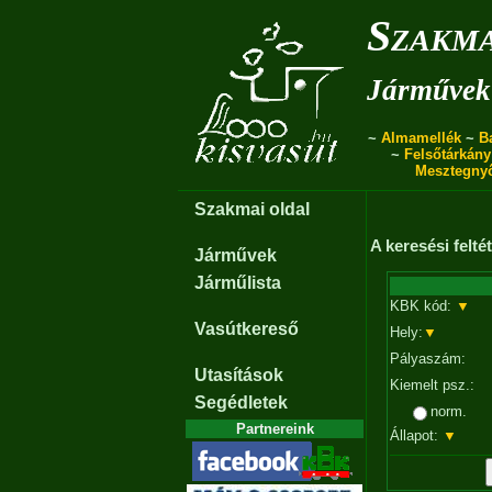
Szakma
Járművek 
~
Almamellék
~
B
~
Felsőtárkány
Mesztegny
Szakmai oldal
A keresési felt
Járművek
Járműlista
KBK kód:
▼
Vasútkereső
Hely:
▼
Pályaszám:
Utasítások
Kiemelt psz.:
Segédletek
norm.
Partnereink
Állapot:
▼