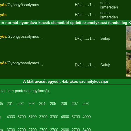
sorsa
yös
/Gyöngyössolymos
Házi
..../1...
ismeretlen
sorsa
yös
Házi
..../1...
ismeretlen
n normál nyomtávú kocsik elemeiből épített személykocsi (eredetileg Ki
yös
/Gyöngyössolymos
-
DkJj
..../1...
Selejt
yös
/Gyöngyössolymos
-
DkJj
..../1...
Selejt
A Mátravasút egyedi, 4ablakos személykocsijai
agjai nem pontosan egyformák.
05-
201
202
203
204
205
206
207
208
g
4000
3700
3700
3700
3700
4600
3700
4000
m
3700
2700
2700
2700
2700
2600
2700
3400