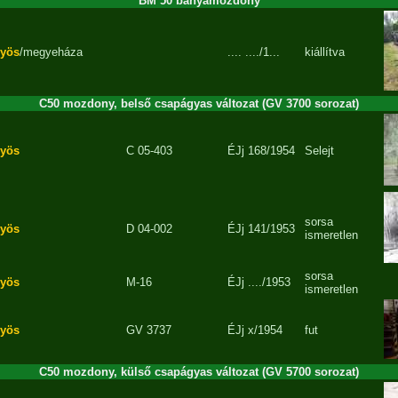
BM 50 bányamozdony
yös
/megyeháza
....
..../1...
kiállítva
C50 mozdony, belső csapágyas változat (GV 3700 sorozat)
yös
C 05-403
ÉJj
168/1954
Selejt
sorsa
yös
D 04-002
ÉJj
141/1953
ismeretlen
sorsa
yös
M-16
ÉJj
..../1953
ismeretlen
yös
GV 3737
ÉJj
x/1954
fut
C50 mozdony, külső csapágyas változat (GV 5700 sorozat)