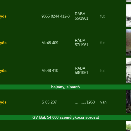
RÁBA
yös
9855 8244 412-3
fut
55/1961
RÁBA
yös
Mk48-409
fut
57/1961
RÁBA
yös
Mk48 410
fut
58/1961
hajtány, sínautó
yös
S 05 207
....
..../1960
van
GV Bak 54 000 személykocsi sorozat