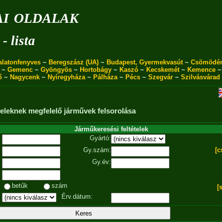
i oldalak
- lista
alatonfenyves
~
Beregszász (UA)
~
Budapest, Gyermekvasút
~
Csömödé
~
Gemenc
~
Gyöngyös
~
Hortobágy
~
Kaszó
~
Kecskemét
~
Kemence
ő
~
Nagycenk
~
Nyíregyháza
~
Pálháza
~
Pécs
~
Szegvár
~
Szilvásvárad
ételeknek megfelelő járművek felsorolása
Járműkeresési feltételek
Gyártó:
Gy.szám:
[c
Gy.év:
betűk
szám
[
Érv.dátum: