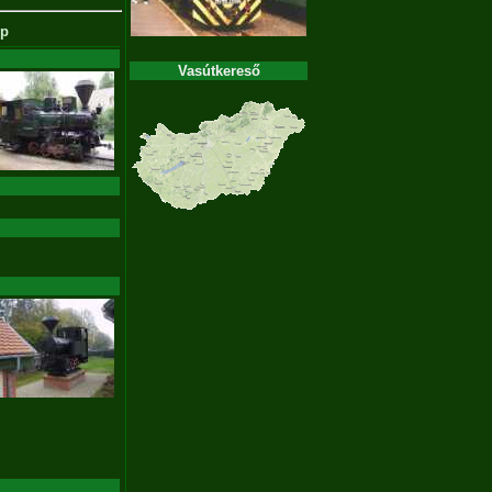
p
Vasútkereső