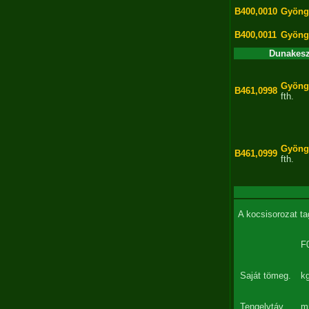
B400,0010
Gyöng
B400,0011
Gyöng
Dunakeszi
Gyöng
B461,0998
fth.
Gyöng
B461,0999
fth.
A kocsisorozat t
F
Saját tömeg.
k
Tengelytáv
m