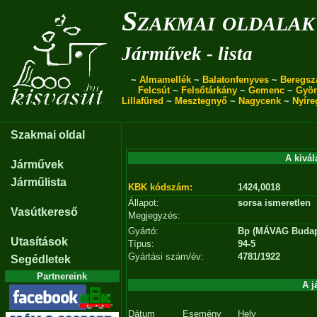
Szakmai oldalak
Járművek - lista
~
Almamellék
~
Balatonfenyves
~
Beregsz
Felcsút
~
Felsőtárkány
~
Gemenc
~
Gyö
Lillafüred
~
Mesztegnyő
~
Nagycenk
~
Nyíre
Szakmai oldal
A kivál
Járművek
Járműlista
KBK kódszám:
1424,0018
Állapot:
sorsa ismeretlen
Vasútkereső
Megjegyzés:
Gyártó:
Bp (MÁVAG Budap
Utasítások
Típus:
94-5
Gyártási szám/év:
4781/1922
Segédletek
Partnereink
A j
Dátum
Esemény
Hely