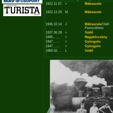
1922.11.07.
>
Mátraszele
1922.12.20.
M
Mátraszele
1936.10.14
J
Mátraszele
/O&K
Pestsztlőrinc
1937.06.29
>
Süttő
1945.......
>
Nagybörzsöny
1947.......
>
Gyöngyös
1947.......
>
Gyöngyös
1960.02....
L
Süttő