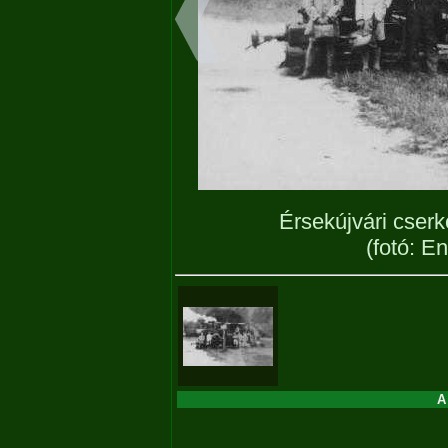
Érsekújvári cse
(fotó: E
A