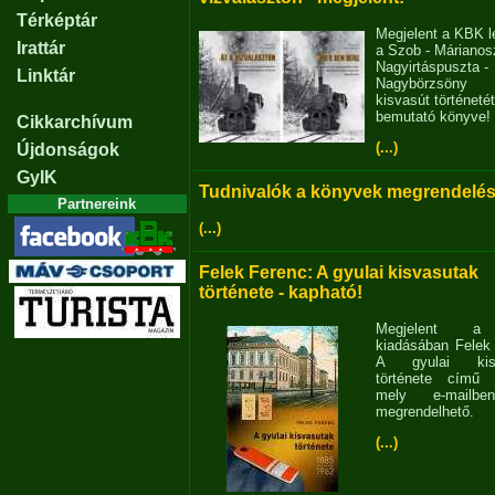
Térképtár
Megjelent a KBK l
Irattár
a Szob - Márianosz
Nagyirtáspuszta -
Linktár
Nagybörzsöny
kisvasút történetét
bemutató könyve!
Cikkarchívum
(...)
Újdonságok
GyIK
Tudnivalók a könyvek megrendelés
Partnereink
(...)
Felek Ferenc: A gyulai kisvasutak
története - kapható!
Megjelent 
kiadásában Felek
A gyulai kisv
története című 
mely e-mailb
megrendelhető.
(...)