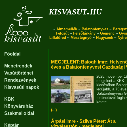
kisvasut.hu
~
Almamellék
~
Balatonfenyves
~
Beregsz
Felcsút
~
Felsőtárkány
~
Gemenc
~
Gyö
Lillafüred
~
Mesztegnyő
~
Nagycenk
~
Nyír
Főoldal
MEGJELENT: Balogh Imre: Hetvenö
Menetrendek
éves a Balatonfenyvesi Gazdasági 
Vasúttörténet
2025. november 1
Rendezvények
megjelent a KBK
kiadásában Balog
Kisvasúti napok
legújabb, a 75 éve
Balatonfenyvesi 
történetével fogla
KBK
kötete.
Könyváruház
(...)
Szakmai oldal
Árpási Imre - Szilva Péter: Át a
Képtár
vízválasztón - megjelent!