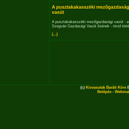
A pusztakakasszéki mezőgazdaság
vasút
A pusztakakasszéki mezőgazdasági vasút - a
Szegvári Gazdasági Vasút ősének - rövid tört
(...)
(c)
Kisvasutak Baráti Köre
E
Belépés
-
Webmai