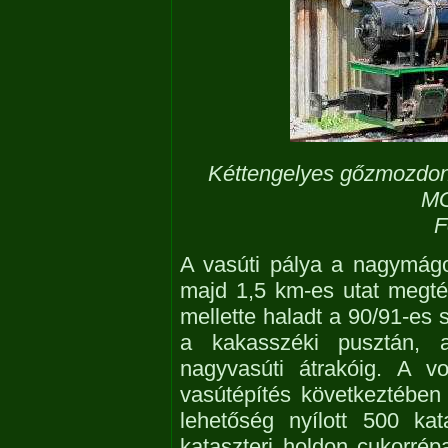
Kéttengelyes gőzmozdon
MG
F
A vasúti pálya a nagymágocs
majd 1,5 km-es utat megté
mellette haladt a 90/91-es s
a kakasszéki pusztán, 
nagyvasúti átrakóig. A v
vasútépítés következtében 
lehetőség nyílott 500 kat
kataszteri holdon cukorrép