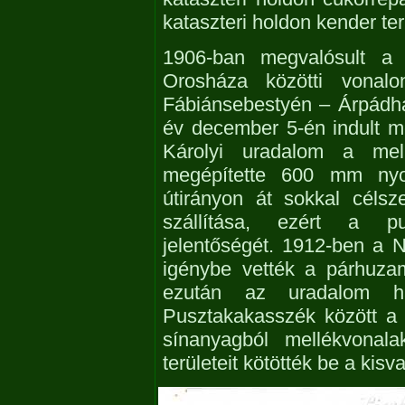
kataszteri holdon kender te
1906-ban megvalósult a 
Orosháza közötti vonal
Fábiánsebestyén – Árpádh
év december 5-én indult m
Károlyi uradalom a mell
megépítette 600 mm nyo
útirányon át sokkal céls
szállítása, ezért a pu
jelentőségét. 1912-ben a 
igénybe vették a párhuzam
ezután az uradalom ha
Pusztakakasszék között a 
sínanyagból mellékvonala
területeit kötötték be a kisv