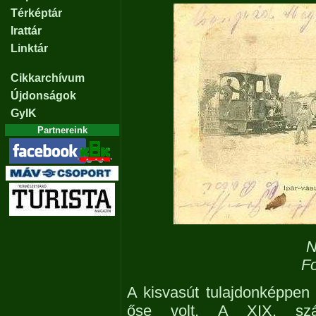
Térképtár
Irattár
Linktár
Cikkarchívum
Újdonságok
GyIK
Partnereink
N
Fo
A kisvasút tulajdonképpen
őse volt. A XIX. szá