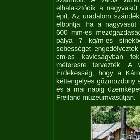
elhalasztódik a nagyvasút
épít. Az uradalom szándék
elbontja, ha a nagyvasút
600 mm-es mezőgazdasági
pálya 7 kg/m-es sínek
sebességet engedélyeztek
cm-es kavicságyban fek
méteresre tervezték. A
Érdekesség, hogy a Károl
kéttengelyes gőzmozdony a
és a mai napig üzemképes
Freiland múzeumvasútján.