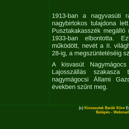
1913-ban a nagyvasúti r
nagybirtokos tulajdona let
Pusztakakasszék megálló r
1933-ban elbontotta. E
működött, nevét a II. világ
28-ig, a megszüntetéséig sz
A kisvasút Nagymágocs
Lajosszállás szakasza
nagymágocsi Állami Gaz
években szűnt meg.
(c)
Kisvasutak Baráti Köre
Eg
Belépés
-
Webmail