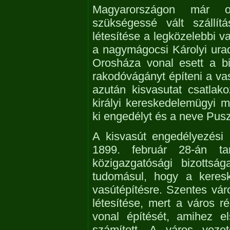
Magyarországon már ol
szükségessé vált szállít
létesítése a legközelebbi v
a nagymágocsi Károlyi urad
Orosháza vonal esett a bir
rakodóvágányt építeni a va
azután kisvasutat csatlak
királyi kereskedelemügyi m
ki engedélyt és a neve Pus
A kisvasút engedélyezési e
1899. február 28-án t
közigazgatósági bizottság
tudomásul, hogy a keresk
vasútépítésre. Szentes váro
létesítése, mert a város 
vonal építését, amihez e
számított. A város veze