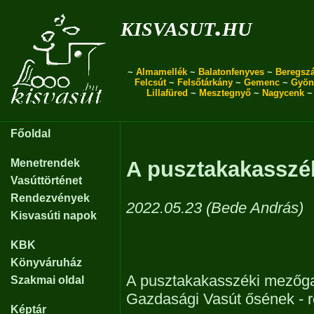
kisvasut.hu
~
Almamellék
~
Balatonfenyves
~
Beregszá
Felcsút
~
Felsőtárkány
~
Gemenc
~
Gyön
Lillafüred
~
Mesztegnyő
~
Nagycenk
Főoldal
Menetrendek
A pusztakakasszé
Vasúttörténet
Rendezvények
2022.05.23 (Bede András)
Kisvasúti napok
KBK
Könyváruház
A pusztakakasszéki mezőga
Szakmai oldal
Gazdasági Vasút ősének - rö
Képtár